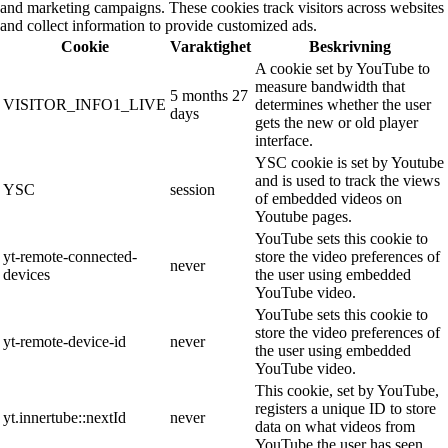
and marketing campaigns. These cookies track visitors across websites
and collect information to provide customized ads.
Cookie
Varaktighet
Beskrivning
A cookie set by YouTube to
measure bandwidth that
5 months 27
VISITOR_INFO1_LIVE
determines whether the user
days
gets the new or old player
interface.
YSC cookie is set by Youtube
and is used to track the views
YSC
session
of embedded videos on
Youtube pages.
YouTube sets this cookie to
yt-remote-connected-
store the video preferences of
never
devices
the user using embedded
YouTube video.
YouTube sets this cookie to
store the video preferences of
yt-remote-device-id
never
the user using embedded
YouTube video.
This cookie, set by YouTube,
registers a unique ID to store
yt.innertube::nextId
never
data on what videos from
YouTube the user has seen.