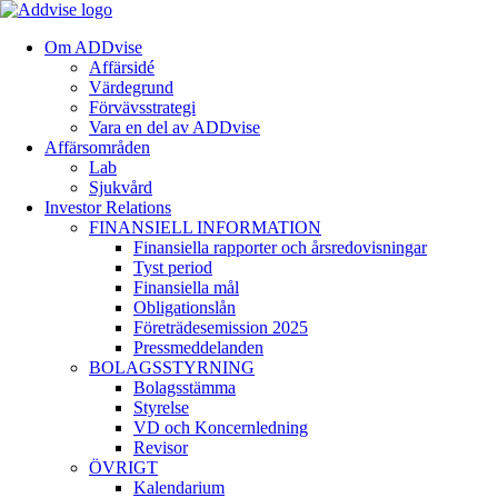
Om ADDvise
Affärsidé
Värdegrund
Förvävsstrategi
Vara en del av ADDvise
Affärsområden
Lab
Sjukvård
Investor Relations
FINANSIELL INFORMATION
Finansiella rapporter och årsredovisningar
Tyst period
Finansiella mål
Obligationslån
Företrädesemission 2025
Pressmeddelanden
BOLAGSSTYRNING
Bolagsstämma
Styrelse
VD och Koncernledning
Revisor
ÖVRIGT
Kalendarium