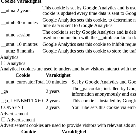
Cookie
Varaktighet
This cookie is set by Google Analytics and is use
__utma
2 years
cookie is updated every time data is sent to Goog
Google Analytics sets this cookie, to determine n
__utmb
30 minutes
time data is sent to Google Analytics.
The cookie is set by Google Analytics and is dele
__utmc
session
used in conjunction with the __utmb cookie to de
__utmt
10 minutes
Google Analytics sets this cookie to inhibit reques
__utmz
6 months
Google Analytics sets this cookie to store the tra
Analytics
Analytics
Analytical cookies are used to understand how visitors interact with the
Cookie
Varaktighet
__utmt_eurovatorTotal
10 minutes
Set by Google Analytics and Goog
The _ga cookie, installed by Googl
_ga
2 years
information anonymously and assi
_ga_LHNBMTTX60
2 years
This cookie is installed by Googl
CONSENT
2 years
YouTube sets this cookie via emb
Advertisement
Advertisement
Advertisement cookies are used to provide visitors with relevant ads a
Cookie
Varaktighet