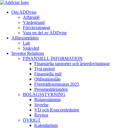
Om ADDvise
Affärsidé
Värdegrund
Förvävsstrategi
Vara en del av ADDvise
Affärsområden
Lab
Sjukvård
Investor Relations
FINANSIELL INFORMATION
Finansiella rapporter och årsredovisningar
Tyst period
Finansiella mål
Obligationslån
Företrädesemission 2025
Pressmeddelanden
BOLAGSSTYRNING
Bolagsstämma
Styrelse
VD och Koncernledning
Revisor
ÖVRIGT
Kalendarium