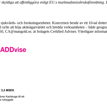
yldiga att offentliggöra enligt EU:s marknadsmissbruksförordning. In
sjukvårds- och forskningsenheter. Koncernen består av ett 10-tal dotte
ed syfte att höja aktieägarvärdet och bredda verksamheten – både geogr
50,
CA@mangold.se
,
ä
r bolagets Certified Adviser. Ytterligare informa