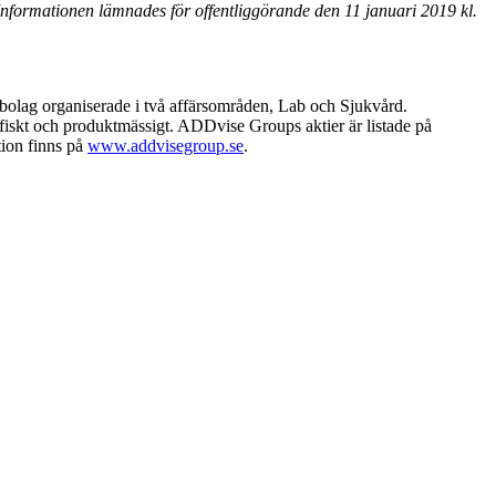
formationen lämnades för offentliggörande den 11 januari 2019 kl.
rbolag organiserade i två affärsområden, Lab och Sjukvård.
afiskt och produktmässigt. ADDvise Groups aktier är listade på
tion finns på
www.addvisegroup.se
.