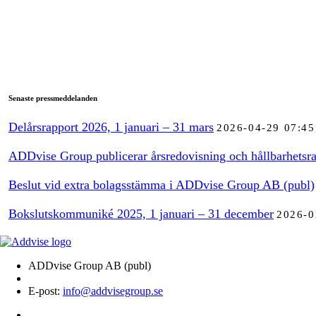
Senaste pressmeddelanden
Delårsrapport 2026, 1 januari – 31 mars
2026-04-29 07:45
ADDvise Group publicerar årsredovisning och hållbarhetsra
Beslut vid extra bolagsstämma i ADDvise Group AB (publ)
Bokslutskommuniké 2025, 1 januari – 31 december
2026-0
ADDvise Group AB (publ)
E-post:
info@addvisegroup.se