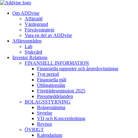
Om ADDvise
Affärsidé
Värdegrund
Förvävsstrategi
Vara en del av ADDvise
Affärsområden
Lab
Sjukvård
Investor Relations
FINANSIELL INFORMATION
Finansiella rapporter och årsredovisningar
Tyst period
Finansiella mål
Obligationslån
Företrädesemission 2025
Pressmeddelanden
BOLAGSSTYRNING
Bolagsstämma
Styrelse
VD och Koncernledning
Revisor
ÖVRIGT
Kalendarium