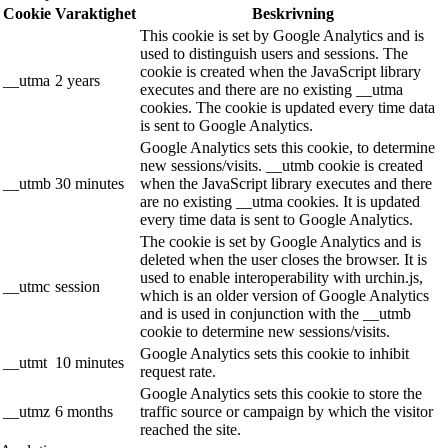
Cookie
Varaktighet
Beskrivning
This cookie is set by Google Analytics and is
used to distinguish users and sessions. The
cookie is created when the JavaScript library
__utma
2 years
executes and there are no existing __utma
cookies. The cookie is updated every time data
is sent to Google Analytics.
Google Analytics sets this cookie, to determine
new sessions/visits. __utmb cookie is created
__utmb
30 minutes
when the JavaScript library executes and there
are no existing __utma cookies. It is updated
every time data is sent to Google Analytics.
The cookie is set by Google Analytics and is
deleted when the user closes the browser. It is
used to enable interoperability with urchin.js,
__utmc
session
which is an older version of Google Analytics
and is used in conjunction with the __utmb
cookie to determine new sessions/visits.
Google Analytics sets this cookie to inhibit
__utmt
10 minutes
request rate.
Google Analytics sets this cookie to store the
__utmz
6 months
traffic source or campaign by which the visitor
reached the site.