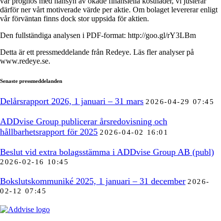
vår prognos med hänsyn av ökade finansiella kostnader, vi justerar
därför ner vårt motiverade värde per aktie. Om bolaget levererar enligt
vår förväntan finns dock stor uppsida för aktien.
Den fullständiga analysen i PDF-format: http://goo.gl/rY3LBm
Detta är ett pressmeddelande från Redeye. Läs fler analyser på
www.redeye.se.
Senaste pressmeddelanden
Delårsrapport 2026, 1 januari – 31 mars
2026-04-29 07:45
ADDvise Group publicerar årsredovisning och
hållbarhetsrapport för 2025
2026-04-02 16:01
Beslut vid extra bolagsstämma i ADDvise Group AB (publ)
2026-02-16 10:45
Bokslutskommuniké 2025, 1 januari – 31 december
2026-
02-12 07:45