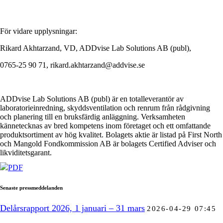
För vidare upplysningar:
Rikard Akhtarzand, VD, ADDvise Lab Solutions AB (publ),
0765-25 90 71, rikard.akhtarzand@addvise.se
ADDvise Lab Solutions AB (publ) är en totalleverantör av
laboratorieinredning, skyddsventilation och renrum från rådgivning
och planering till en bruksfärdig anläggning. Verksamheten
kännetecknas av bred kompetens inom företaget och ett omfattande
produktsortiment av hög kvalitet. Bolagets aktie är listad på First North
och Mangold Fondkommission AB är bolagets Certified Adviser och
likviditetsgarant.
PDF
Senaste pressmeddelanden
Delårsrapport 2026, 1 januari – 31 mars
2026-04-29 07:45