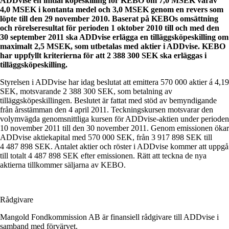
ADDvise en initial köpeskilling för KEBO om 7,0 MSEK varav
4,0 MSEK i kontanta medel och 3,0 MSEK genom en revers som
löpte till den 29 november 2010. Baserat på KEBOs omsättning
och rörelseresultat för perioden 1 oktober 2010 till och med den
30 september 2011 ska ADDvise erlägga en tilläggsköpeskilling om
maximalt 2,5 MSEK, som utbetalas med aktier i ADDvise. KEBO
har uppfyllt kriterierna för att 2 388 300 SEK ska erläggas i
tilläggsköpeskilling.
Styrelsen i ADDvise har idag beslutat att emittera 570 000 aktier á 4,19
SEK, motsvarande 2 388 300 SEK, som betalning av
tilläggsköpeskillingen. Beslutet är fattat med stöd av bemyndigande
från årsstämman den 4 april 2011. Teckningskursen motsvarar den
volymvägda genomsnittliga kursen för ADDvise-aktien under perioden
10 november 2011 till den 30 november 2011. Genom emissionen ökar
ADDvise aktiekapital med 570 000 SEK, från 3 917 898 SEK till
4 487 898 SEK. Antalet aktier och röster i ADDvise kommer att uppgå
till totalt 4 487 898 SEK efter emissionen. Rätt att teckna de nya
aktierna tillkommer säljarna av KEBO.
Rådgivare
Mangold Fondkommission AB är finansiell rådgivare till ADDvise i
samband med förvärvet.