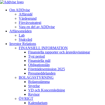
Om ADDvise
Affärsidé
Värdegrund
Förvävsstrategi
Vara en del av ADDvise
Affärsområden
Lab
Sjukvård
Investor Relations
FINANSIELL INFORMATION
Finansiella rapporter och årsredovisningar
Tyst period
Finansiella mål
Obligationslån
Företrädesemission 2025
Pressmeddelanden
BOLAGSSTYRNING
Bolagsstämma
Styrelse
VD och Koncernledning
Revisor
ÖVRIGT
Kalendarium