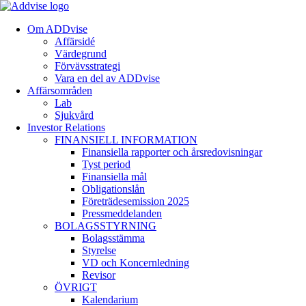
Om ADDvise
Affärsidé
Värdegrund
Förvävsstrategi
Vara en del av ADDvise
Affärsområden
Lab
Sjukvård
Investor Relations
FINANSIELL INFORMATION
Finansiella rapporter och årsredovisningar
Tyst period
Finansiella mål
Obligationslån
Företrädesemission 2025
Pressmeddelanden
BOLAGSSTYRNING
Bolagsstämma
Styrelse
VD och Koncernledning
Revisor
ÖVRIGT
Kalendarium