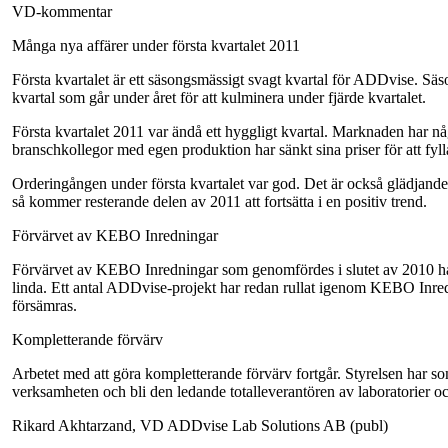
VD-kommentar
Många nya affärer under första kvartalet 2011
Första kvartalet är ett säsongsmässigt svagt kvartal för ADDvise. Säs
kvartal som går under året för att kulminera under fjärde kvartalet.
Första kvartalet 2011 var ändå ett hyggligt kvartal. Marknaden har någ
branschkollegor med egen produktion har sänkt sina priser för att fyl
Orderingången under första kvartalet var god. Det är också glädjande a
så kommer resterande delen av 2011 att fortsätta i en positiv trend.
Förvärvet av KEBO Inredningar
Förvärvet av KEBO Inredningar som genomfördes i slutet av 2010 har bi
linda. Ett antal ADDvise-projekt har redan rullat igenom KEBO Inred
försämras.
Kompletterande förvärv
Arbetet med att göra kompletterande förvärv fortgår. Styrelsen har som
verksamheten och bli den ledande totalleverantören av laboratorier oc
Rikard Akhtarzand, VD ADDvise Lab Solutions AB (publ)