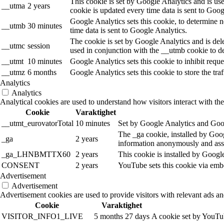
This cookie is set by Google Analytics and is use
__utma
2 years
cookie is updated every time data is sent to Goog
Google Analytics sets this cookie, to determine n
__utmb
30 minutes
time data is sent to Google Analytics.
The cookie is set by Google Analytics and is dele
__utmc
session
used in conjunction with the __utmb cookie to de
__utmt
10 minutes
Google Analytics sets this cookie to inhibit reques
__utmz
6 months
Google Analytics sets this cookie to store the tra
Analytics
Analytics
Analytical cookies are used to understand how visitors interact with the
Cookie
Varaktighet
__utmt_eurovatorTotal
10 minutes
Set by Google Analytics and Goog
The _ga cookie, installed by Googl
_ga
2 years
information anonymously and assi
_ga_LHNBMTTX60
2 years
This cookie is installed by Googl
CONSENT
2 years
YouTube sets this cookie via emb
Advertisement
Advertisement
Advertisement cookies are used to provide visitors with relevant ads a
Cookie
Varaktighet
VISITOR_INFO1_LIVE
5 months 27 days
A cookie set by YouTub