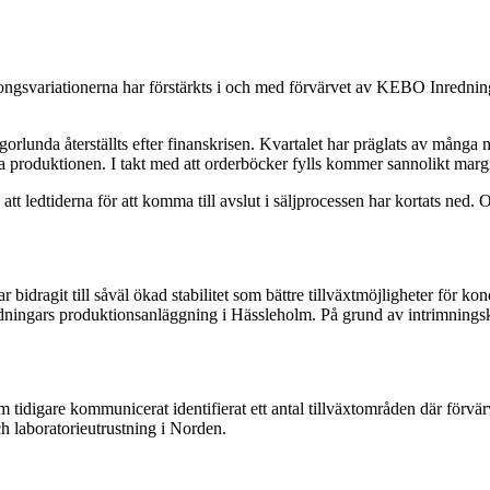
ongsvariationerna har förstärkts i och med förvärvet av KEBO Inredninga
orlunda återställts efter finanskrisen. Kvartalet har präglats av många n
la produktionen. I takt med att orderböcker fylls kommer sannolikt marg
tt ledtiderna för att komma till avslut i säljprocessen har kortats ned.
dragit till såväl ökad stabilitet som bättre tillväxtmöjligheter för kon
ningars produktionsanläggning i Hässleholm. På grund av intrimningsko
 tidigare kommunicerat identifierat ett antal tillväxtområden där förvär
h laboratorieutrustning i Norden.