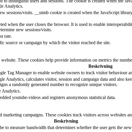
d to distinguish users and sessions. The cookie is created when the Jav
le Analytics.
ew sessions/visits. __utmb cookie is created when the JavaScript librar
ted when the user closes the browser. It is used to enable interoperabili
termine new sessions/visits.
t rate.
ffic source or campaign by which the visitor reached the site.
 website. These cookies help provide information on metrics the number o
Beskrivning
le Tag Manager to enable website owners to track visitor behaviour a
e Analytics, calculates visitor, session and campaign data and also keeps
gns a randomly generated number to recognize unique visitors.
e Analytics.
edded youtube-videos and registers anonymous statistical data.
nd marketing campaigns. These cookies track visitors across websites an
Beskrivning
e to measure bandwidth that determines whether the user gets the new o