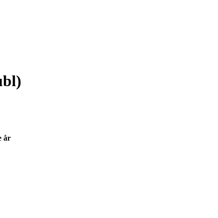
ubl)
e år