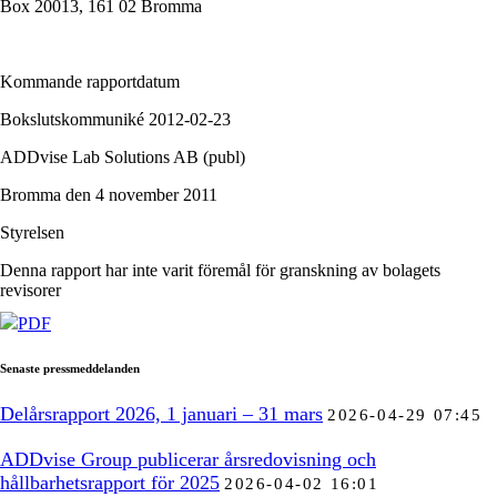
Box 20013, 161 02 Bromma
Kommande rapportdatum
Bokslutskommuniké 2012-02-23
ADDvise Lab Solutions AB (publ)
Bromma den 4 november 2011
Styrelsen
Denna rapport har inte varit föremål för granskning av bolagets
revisorer
PDF
Senaste pressmeddelanden
Delårsrapport 2026, 1 januari – 31 mars
2026-04-29 07:45
ADDvise Group publicerar årsredovisning och
hållbarhetsrapport för 2025
2026-04-02 16:01