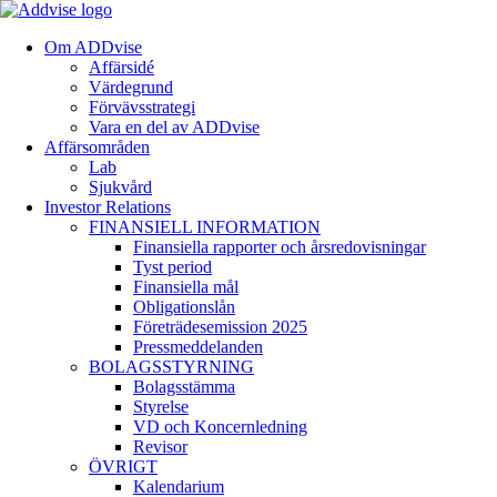
Om ADDvise
Affärsidé
Värdegrund
Förvävsstrategi
Vara en del av ADDvise
Affärsområden
Lab
Sjukvård
Investor Relations
FINANSIELL INFORMATION
Finansiella rapporter och årsredovisningar
Tyst period
Finansiella mål
Obligationslån
Företrädesemission 2025
Pressmeddelanden
BOLAGSSTYRNING
Bolagsstämma
Styrelse
VD och Koncernledning
Revisor
ÖVRIGT
Kalendarium