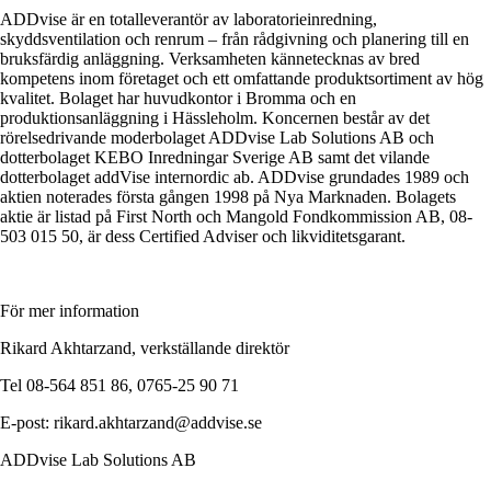
ADDvise är en totalleverantör av laboratorieinredning,
skyddsventilation och renrum – från rådgivning och planering till en
bruksfärdig anläggning. Verksamheten kännetecknas av bred
kompetens inom företaget och ett omfattande produktsortiment av hög
kvalitet. Bolaget har huvudkontor i Bromma och en
produktionsanläggning i Hässleholm. Koncernen består av det
rörelsedrivande moderbolaget ADDvise Lab Solutions AB och
dotterbolaget KEBO Inredningar Sverige AB samt det vilande
dotterbolaget addVise internordic ab. ADDvise grundades 1989 och
aktien noterades första gången 1998 på Nya Marknaden. Bolagets
aktie är listad på First North och Mangold Fondkommission AB, 08-
503 015 50, är dess Certified Adviser och likviditetsgarant.
För mer information
Rikard Akhtarzand, verkställande direktör
Tel 08-564 851 86, 0765-25 90 71
E-post: rikard.akhtarzand@addvise.se
ADDvise Lab Solutions AB