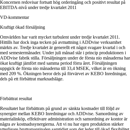
Koncernen redovisar fortsatt hög orderingång och positivt resultat på
EBITDA-nivå under tredje kvartalet 2011
VD-kommentar
Kraftigt ökad försäljning
Omvärlden har varit mycket turbulent under tredje kvartalet 2011.
Hittills har dock inga tecken på avmattning i ADDvise verksamhet
märkts av. Tredje kvartalet är generellt ett något svagare kvartal i och
med semestermånader. Under juli månad står i princip produktionen i
ADDvise fabrik stilla. Försäljningen under de första nio månaderna har
ökat kraftigt jämfört med samma period förra året. Försäljningen
uppgick de första nio månaderna till 33,4 MSEK, vilket är en ökning
med 209 %. Ökningen beror dels på förvärvet av KEBO Inredningar,
dels på ett förbättrat marknadsläge.
Förbättrat resultat
Resultatet har förbättrats på grund av sänkta kostnader till följd av
synergier mellan KEBO Inredningar och ADDvise. Samordning av
materialinköp, effektivare administration och samordning av kontor är
några av kostnadssynergierna. Att vi nu har egen produktion stärker
ytterligare bruttomarginalen samtidigt som det leder till ökad flexibilitet