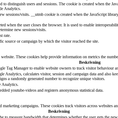
d to distinguish users and sessions. The cookie is created when the Jav
le Analytics.
ew sessions/visits. __utmb cookie is created when the JavaScript librar
ted when the user closes the browser. It is used to enable interoperabili
termine new sessions/visits.
t rate.
ffic source or campaign by which the visitor reached the site.
 website. These cookies help provide information on metrics the number o
Beskrivning
le Tag Manager to enable website owners to track visitor behaviour a
e Analytics, calculates visitor, session and campaign data and also keeps
gns a randomly generated number to recognize unique visitors.
e Analytics.
edded youtube-videos and registers anonymous statistical data.
nd marketing campaigns. These cookies track visitors across websites an
Beskrivning
e to measure bandwidth that determines whether the user gets the new o