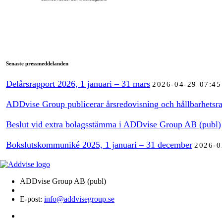
Senaste pressmeddelanden
Delårsrapport 2026, 1 januari – 31 mars
2026-04-29 07:45
ADDvise Group publicerar årsredovisning och hållbarhetsra
Beslut vid extra bolagsstämma i ADDvise Group AB (publ)
Bokslutskommuniké 2025, 1 januari – 31 december
2026-0
ADDvise Group AB (publ)
E-post:
info@addvisegroup.se