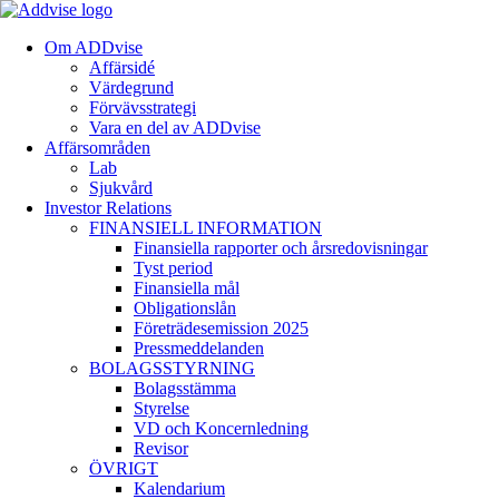
Om ADDvise
Affärsidé
Värdegrund
Förvävsstrategi
Vara en del av ADDvise
Affärsområden
Lab
Sjukvård
Investor Relations
FINANSIELL INFORMATION
Finansiella rapporter och årsredovisningar
Tyst period
Finansiella mål
Obligationslån
Företrädesemission 2025
Pressmeddelanden
BOLAGSSTYRNING
Bolagsstämma
Styrelse
VD och Koncernledning
Revisor
ÖVRIGT
Kalendarium