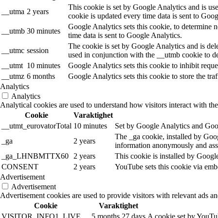
This cookie is set by Google Analytics and is use
__utma
2 years
cookie is updated every time data is sent to Goog
Google Analytics sets this cookie, to determine n
__utmb
30 minutes
time data is sent to Google Analytics.
The cookie is set by Google Analytics and is dele
__utmc
session
used in conjunction with the __utmb cookie to de
__utmt
10 minutes
Google Analytics sets this cookie to inhibit reques
__utmz
6 months
Google Analytics sets this cookie to store the tra
Analytics
Analytics
Analytical cookies are used to understand how visitors interact with the
Cookie
Varaktighet
__utmt_eurovatorTotal
10 minutes
Set by Google Analytics and Goog
The _ga cookie, installed by Googl
_ga
2 years
information anonymously and assi
_ga_LHNBMTTX60
2 years
This cookie is installed by Googl
CONSENT
2 years
YouTube sets this cookie via emb
Advertisement
Advertisement
Advertisement cookies are used to provide visitors with relevant ads a
Cookie
Varaktighet
VISITOR_INFO1_LIVE
5 months 27 days
A cookie set by YouTub