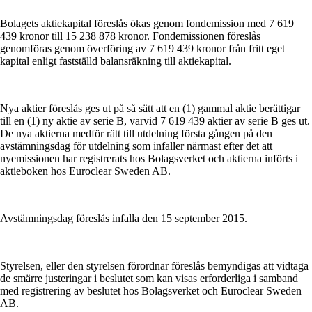
Bolagets aktiekapital föreslås ökas genom fondemission med 7 619
439 kronor till 15 238 878 kronor. Fondemissionen föreslås
genomföras genom överföring av 7 619 439 kronor från fritt eget
kapital enligt fastställd balansräkning till aktiekapital.
Nya aktier föreslås ges ut på så sätt att en (1) gammal aktie berättigar
till en (1) ny aktie av serie B, varvid 7 619 439 aktier av serie B ges ut.
De nya aktierna medför rätt till utdelning första gången på den
avstämningsdag för utdelning som infaller närmast efter det att
nyemissionen har registrerats hos Bolagsverket och aktierna införts i
aktieboken hos Euroclear Sweden AB.
Avstämningsdag föreslås infalla den 15 september 2015.
Styrelsen, eller den styrelsen förordnar föreslås bemyndigas att vidtaga
de smärre justeringar i beslutet som kan visas erforderliga i samband
med registrering av beslutet hos Bolagsverket och Euroclear Sweden
AB.