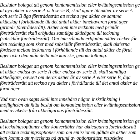
Beslutar bolaget att genom kontantemission eller kvittningsemission ge
ut nya aktier av serie A och serie B, skall ägare till aktier av serie A
och serie B äga företrädesrätt att teckna nya aktier av samma
aktieslag i förhållande till det antal aktier innehavaren förut äger
(primär företrädesrätt). Aktier som inte tecknats med primär
företrädesrätt skall erbjudas samtliga aktieägare till teckning
(subsidiär företrädesrätt). Om inte sålunda erbjudna aktier räcker för
den teckning som sker med subsidiär företrädesrätt, skall aktierna
fördelas mellan tecknarna i förhållande till det antal aktier de förut
äger och i den mån detta inte kan ske, genom lottning.
Beslutar bolaget att genom kontantemission eller kvittningsemission ge
ut aktier endast av serie A eller endast av serie B, skall samtliga
aktieägare, oavsett om deras aktier är av serie A eller serie B, äga
företrädesrätt att teckna nya aktier i förhållande till det antal aktier de
förut äger.
Vad som ovan sagts skall inte innebära någon inskränkning i
möjligheten att fatta beslut om kontantemission eller kvittningsemission
med avvikelse från aktieägarnas företrädesrätt.
Beslutar bolaget att genom kontantemission eller kvittningsemission ge
ut teckningsoptioner eller konvertibler har aktieägarna företrädesrätt
att teckna teckningsoptioner som om emissionen gällde de aktier som
kan komma att nytecknas på grund av optionsrätten respektive