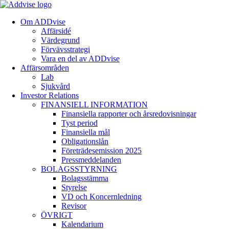
Om ADDvise
Affärsidé
Värdegrund
Förvävsstrategi
Vara en del av ADDvise
Affärsområden
Lab
Sjukvård
Investor Relations
FINANSIELL INFORMATION
Finansiella rapporter och årsredovisningar
Tyst period
Finansiella mål
Obligationslån
Företrädesemission 2025
Pressmeddelanden
BOLAGSSTYRNING
Bolagsstämma
Styrelse
VD och Koncernledning
Revisor
ÖVRIGT
Kalendarium