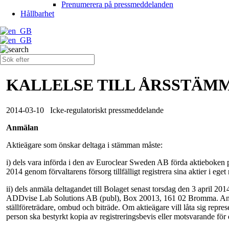
Prenumerera på pressmeddelanden
Hållbarhet
KALLELSE TILL ÅRSSTÄMMA
2014-03-10
Icke-regulatoriskt pressmeddelande
Anmälan
Aktieägare som önskar deltaga i stämman måste:
i) dels vara införda i den av Euroclear Sweden AB förda aktieboken på
2014 genom förvaltarens försorg tillfälligt registrera sina aktier i eget 
ii) dels anmäla deltagandet till Bolaget senast torsdag den 3 april 20
ADDvise Lab Solutions AB (publ), Box 20013, 161 02 Bromma. Anmäla
ställföreträdare, ombud och biträde. Om aktieägare vill låta sig repre
person ska bestyrkt kopia av registreringsbevis eller motsvarande för