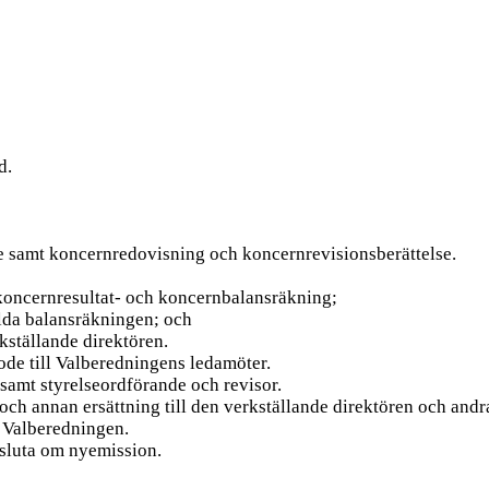
d.
e samt koncernredovisning och koncernrevisionsberättelse.
 koncernresultat- och koncernbalansräkning;
ällda balansräkningen; och
kställande direktören.
ode till Valberedningens ledamöter.
e samt styrelseordförande och revisor.
 och annan ersättning till den verkställande direktören och andr
v Valberedningen.
esluta om nyemission.