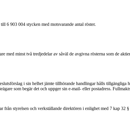
e till 6 903 004 stycken med motsvarande antal röster.
ieägare med minst två tredjedelar av såväl de avgivna rösterna som de akt
slutsförslag i sin helhet jämte tillhörande handlingar hålls tillgänglig
eägare som begär det och uppger sin e-mail- eller postadress. Fullmakts
r från styrelsen och verkställande direktören i enlighet med 7 kap 32 §