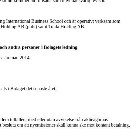
Eklund kommer att fortsätta som huvudansvarig revisor.
ing International Business School och är operativt verksam som
as Holding AB (publ) samt Tuida Holding AB.
n och andra personer i Bolagets ledning
årsstämman 2014.
s i Bolaget det senaste året.
lera tillfällen, med eller utan avvikelse från aktieägarnas
att besluta om att nyemissioner skall kunna ske mot kontant betalning,