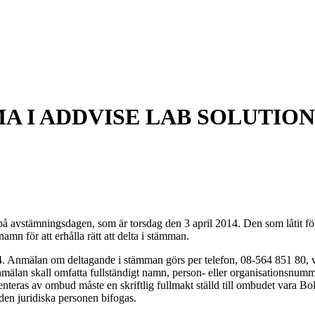
 I ADDVISE LAB SOLUTIONS
 avstämningsdagen, som är torsdag den 3 april 2014. Den som låtit förval
namn för att erhålla rätt att delta i stämman.
14. Anmälan om deltagande i stämman görs per telefon, 08-564 851 80, via 
n skall omfatta fullständigt namn, person- eller organisationsnumme
senteras av ombud måste en skriftlig fullmakt ställd till ombudet vara B
 den juridiska personen bifogas.