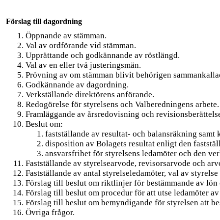
Förslag till dagordning
Öppnande av stämman.
Val av ordförande vid stämman.
Upprättande och godkännande av röstlängd.
Val av en eller två justeringsmän.
Prövning av om stämman blivit behörigen sammankalla
Godkännande av dagordning.
Verkställande direktörens anförande.
Redogörelse för styrelsens och Valberedningens arbete.
Framläggande av årsredovisning och revisionsberättels
Beslut om:
fastställande av resultat- och balansräkning samt
disposition av Bolagets resultat enligt den fastst
ansvarsfrihet för styrelsens ledamöter och den ver
Fastställande av styrelsearvode, revisorsarvode och arv
Fastställande av antal styrelseledamöter, val av styrels
Förslag till beslut om riktlinjer för bestämmande av lön
Förslag till beslut om procedur för att utse ledamöter a
Förslag till beslut om bemyndigande för styrelsen att b
Övriga frågor.