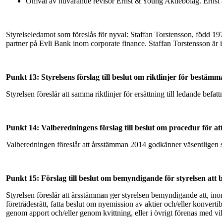
Omval av nuvarande revisor Ernst & Young Aktiebolag. Ernst &
Styrelseledamot som föreslås för nyval: Staffan Torstensson, född 19
partner på Evli Bank inom corporate finance. Staffan Torstensson ä
Punkt 13: Styrelsens förslag till beslut om riktlinjer för bestäm
Styrelsen föreslår att samma riktlinjer för ersättning till ledande 
Punkt 14: Valberedningens förslag till beslut om procedur för a
Valberedningen föreslår att årsstämman 2014 godkänner väsentligen s
Punkt 15: Förslag till beslut om bemyndigande för styrelsen att
Styrelsen föreslår att årsstämman ger styrelsen bemyndigande att, inom 
företrädesrätt, fatta beslut om nyemission av aktier och/eller konvert
genom apport och/eller genom kvittning, eller i övrigt förenas med vil