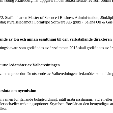
 Young Aktiebolag har uppgivit att den auktoriserade revisorn Johan 
72. Staffan har en Master of Science i Business Administration, Jönköp
r idag styrelseledamot i FormPipe Software AB (publ), Selena Oil & G
mande av lön och annan ersättning till den verkställande direktöre
befattningshavare som godkändes av årsstämman 2013 skall godkännas av 
tt utse ledamöter av Valberedningen
amma procedur för utseende av Valberedningens ledamöter som tillämpat
 besluta om nyemission
ramen för gällande bolagsordning, intill nästa årsstämma, vid ett eller f
ibler och/eller teckningsoptioner. Styrelsen föreslår att den bemyndigas 
lkor.