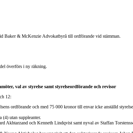
 vid Baker & McKenzie Advokatbyrå till ordförande vid stämman.
del överförs i ny räkning.
amöter, val av styrelse samt styrelseordförande och revisor
ch 12:
relsens ordförande och med 75 000 kronor till envar icke anställd styrels
 (4) utan suppleanter.
d Akhtarzand och Kenneth Lindqvist samt nyval av Staffan Torstenss