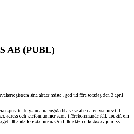
 AB (PUBL)
tarregistrera sina aktier måste i god tid före torsdag den 3 april
e-post till lilly-anna.iraeus@addvise.se alternativt via brev till
r, adress och telefonnummer samt, i förekommande fall, uppgift om
olaget tillhanda före stämman. Om fullmakten utfärdas av juridisk