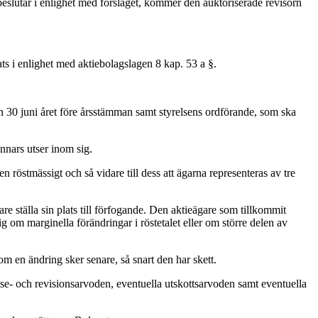
lutar i enlighet med förslaget, kommer den auktoriserade revisorn
ts i enlighet med aktiebolagslagen 8 kap. 53 a §.
en 30 juni året före årsstämman samt styrelsens ordförande, som ska
nnars utser inom sig.
en röstmässigt och så vidare till dess att ägarna representeras av tre
re ställa sin plats till förfogande. Den aktieägare som tillkommit
ig om marginella förändringar i röstetalet eller om större delen av
 en ändring sker senare, så snart den har skett.
else- och revisionsarvoden, eventuella utskottsarvoden samt eventuella