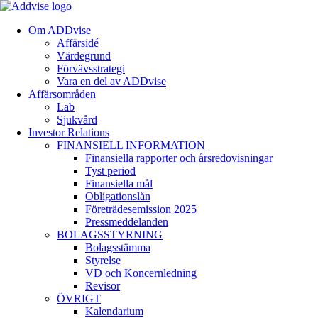
Om ADDvise
Affärsidé
Värdegrund
Förvävsstrategi
Vara en del av ADDvise
Affärsområden
Lab
Sjukvård
Investor Relations
FINANSIELL INFORMATION
Finansiella rapporter och årsredovisningar
Tyst period
Finansiella mål
Obligationslån
Företrädesemission 2025
Pressmeddelanden
BOLAGSSTYRNING
Bolagsstämma
Styrelse
VD och Koncernledning
Revisor
ÖVRIGT
Kalendarium