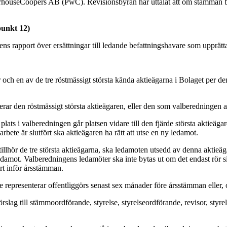
rhouseCoopers AB (PwC). Revisionsbyrån har uttalat att om stämman bes
punkt 12)
ns rapport över ersättningar till ledande befattningshavare som upprätta
 och en av de tre röstmässigt största kända aktieägarna i Bolaget per d
rar den röstmässigt största aktieägaren, eller den som valberedningen a
plats i valberedningen går platsen vidare till den fjärde största aktieägar
bete är slutfört ska aktieägaren ha rätt att utse en ny ledamot.
llhör de tre största aktieägarna, ska ledamoten utsedd av denna aktieäga
n ledamot. Valberedningens ledamöter ska inte bytas ut om det endast rör s
rt inför årsstämman.
presenterar offentliggörs senast sex månader före årsstämman eller, om
rslag till stämmoordförande, styrelse, styrelseordförande, revisor, styr