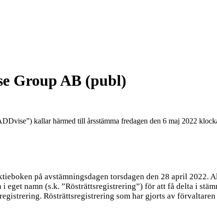
ise Group AB (publ)
ise”) kallar härmed till årsstämma fredagen den 6 maj 2022 klockan 
ktieboken på avstämningsdagen torsdagen den 28 april 2022. Akti
na i eget namn (s.k. ”Rösträttsregistrering”) för att få delta i s
tsregistrering. Rösträttsregistrering som har gjorts av förvalt