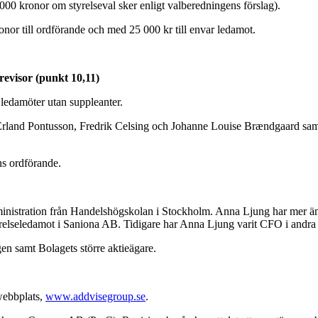
0 000 kronor om styrelseval sker enligt valberedningens förslag).
onor till ordförande och med 25 000 kr till envar ledamot.
 revisor (punkt 10,11)
 ledamöter utan suppleanter.
rland Pontusson, Fredrik Celsing och Johanne Louise Brændgaard samt ny
ns ordförande.
stration från Handelshögskolan i Stockholm. Anna Ljung har mer än 1
lseledamot i Saniona AB. Tidigare har Anna Ljung varit CFO i andra
en samt Bolagets större aktieägare.
webbplats,
www.addvisegroup.se
.