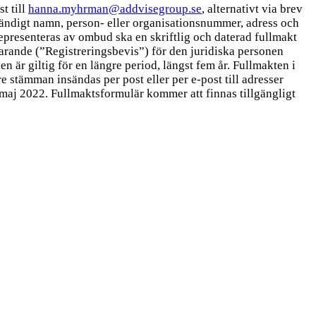
t till
hanna.myhrman@addvisegroup.se
, alternativt via brev
ändigt namn, person- eller organisationsnummer, adress och
epresenteras av ombud ska en skriftlig och daterad fullmakt
varande (”Registreringsbevis”) för den juridiska personen
en är giltig för en längre period, längst fem år. Fullmakten i
 stämman insändas per post eller per e-post till adresser
 maj 2022. Fullmaktsformulär kommer att finnas tillgängligt