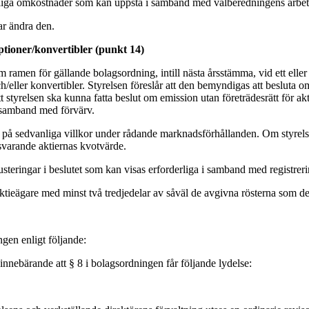
äliga omkostnader som kan uppstå i samband med valberedningens arbete
ar ändra den.
ptioner/konvertibler (punkt 14)
ramen för gällande bolagsordning, intill nästa årsstämma, vid ett eller f
och/eller konvertibler. Styrelsen föreslår att den bemyndigas att beslut
t styrelsen ska kunna fatta beslut om emission utan företrädesrätt för akt
 i samband med förvärv.
 sedvanliga villkor under rådande marknadsförhållanden. Om styrelsen 
tsvarande aktiernas kvotvärde.
 justeringar i beslutet som kan visas erforderliga i samband med registre
av aktieägare med minst två tredjedelar av såväl de avgivna rösterna som 
gen enligt följande:
nnebärande att § 8 i bolagsordningen får följande lydelse: