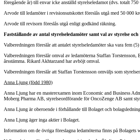
föregående år) till envar icke anställd styrelseledamot (dvs. totalt 75
Arvode till ledamöter i revisionsutskottet föreslås utgå med 50 000 kr
Arvode till revisorn föreslås utgå enligt godkänd räkning.
Fastställande av antal styrelseledamöter samt val av styrelse och
Valberedningen föreslår att antalet styrelseledamöter ska vara fem (5)
Valberedningen föreslår omval av ledamöterna Staffan Torstensson, E
årsstämma. Rikard Akhtarzand har avböjt omval.
Valberedningen föreslår att Staffan Torstensson omväljs som styrelse
Anna Ljung (född 1980)
Anna Ljung har en masterexamen inom Economic and Business Admini
Moberg Pharma AB, styrelseordförande för OncoZenge AB samt styre
Anna Ljung är oberoende i förhållande till Bolaget och bolagsledning
Anna Ljung äger inga aktier i Bolaget.
Information om de övriga föreslagna ledamöterna finns på Bolagets 