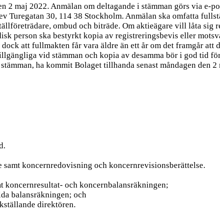
en 2 maj 2022. Anmälan om deltagande i stämman görs via e-pos
v Turegatan 30, 114 38 Stockholm. Anmälan ska omfatta fullst
llföreträdare, ombud och biträde. Om aktieägare vill låta sig r
idisk person ska bestyrkt kopia av registreringsbevis eller mots
dock att fullmakten får vara äldre än ett år om det framgår att d
tillgängliga vid stämman och kopia av desamma bör i god tid före
vid stämman, ha kommit Bolaget tillhanda senast måndagen den 2
d.
e samt koncernredovisning och koncernrevisionsberättelse.
amt koncernresultat- och koncernbalansräkningen;
ällda balansräkningen; och
kställande direktören.