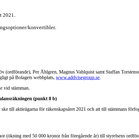
t 2021.
ingsoptioner/konvertibler.
öv (ordförande), Per Åhlgren, Magnus Vahlquist samt Staffan Torste
ngligt på Bolagets webbplats,
www.addvisegroup.se
.
de vid stämman.
 balansräkningen (punkt 8 b)
ka ske till aktieägarna för räkenskapsåret 2021 och att till stämmans f
nor (ökning med 50 000 kronor från föregående år) till styrelsens ord