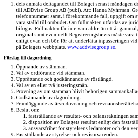
dels anmäla deltagandet till Bolaget senast måndagen d
till ADDvise Group AB (publ), Att: Hanna Myhrman, Gre
telefonnummer samt, i förekommande fall, uppgift om stä
vara ställd till ombudet. Om fullmakten utfärdas av jur
bifogas. Fullmakten får inte vara äldre än ett år gammal, 
original samt eventuellt Registreringsbevis måste vara 
enligt ovan och bör, för att underlätta inpasseringen 
på Bolagets webbplats,
www.addvisegroup.se
.
Förslag till dagordning
Öppnande av stämman.
Val av ordförande vid stämman.
Upprättande och godkännande av röstlängd.
Val av en eller två justeringsmän.
Prövning av om stämman blivit behörigen sammankalla
Godkännande av dagordning.
Framläggande av årsredovisning och revisionsberättels
Beslut om:
fastställande av resultat- och balansräkningen s
disposition av Bolagets resultat enligt den fastst
ansvarsfrihet för styrelsens ledamöter och den ver
Fastställande av styrelse- och revisorsarvoden.