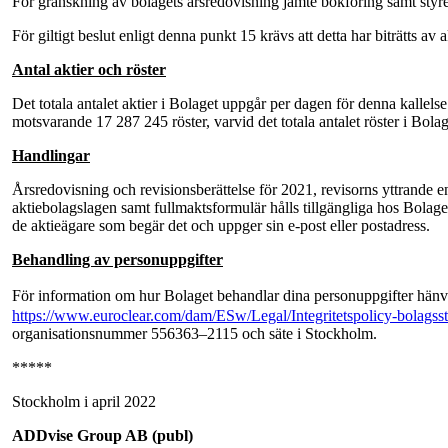
För granskning av bolagets årsredovisning jämte bokföring samt styrel
För giltigt beslut enligt denna punkt 15 krävs att detta har biträtts 
Antal aktier och röster
Det totala antalet aktier i Bolaget uppgår per dagen för denna kallels
motsvarande 17 287 245 röster, varvid det totala antalet röster i Bola
Handlingar
Årsredovisning och revisionsberättelse för 2021, revisorns yttrande en
aktiebolagslagen samt fullmaktsformulär hålls tillgängliga hos Bola
de aktieägare som begär det och uppger sin e-post eller postadress.
Behandling av personuppgifter
För information om hur Bolaget behandlar dina personuppgifter hänvis
https://www.euroclear.com/dam/ESw/Legal/Integritetspolicy-bolags
organisationsnummer 556363–2115 och säte i Stockholm.
*****
Stockholm i april 2022
ADDvise Group AB (publ)