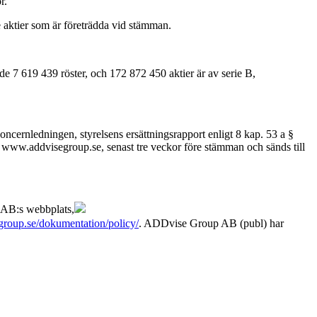
r.
de aktier som är företrädda vid stämman.
nde 7 619 439 röster, och 172 872 450 aktier är av serie B,
koncernledningen, styrelsens ersättningsrapport enligt 8 kap. 53 a §
 www.addvisegroup.se, senast tre veckor före stämman och sänds till
n AB:s webbplats,
group.se/dokumentation/policy/
. ADDvise Group AB (publ) har