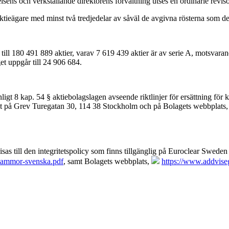
sens och verkställande direktörens förvaltning utses en ordinarie reviso
av aktieägare med minst två tredjedelar av såväl de avgivna rösterna som 
e till 180 491 889 aktier, varav 7 619 439 aktier är av serie A, motsvara
get uppgår till 24 906 684.
ligt 8 kap. 54 § aktiebolagslagen avseende riktlinjer för ersättning för 
get på Grev Turegatan 30, 114 38 Stockholm och på Bolagets webbplats,
as till den integritetspolicy som finns tillgänglig på Euroclear Swede
stammor-svenska.pdf
, samt Bolagets webbplats,
https://www.addvise