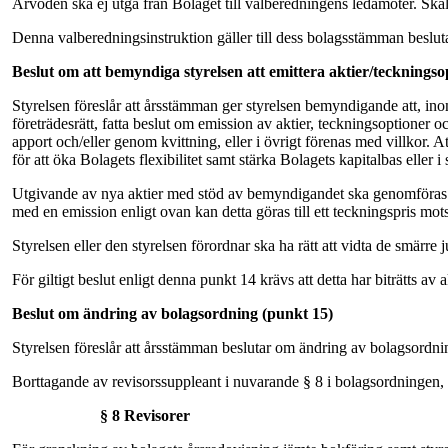
Arvoden ska ej utgå från Bolaget till valberedningens ledamöter. Sk
Denna valberedningsinstruktion gäller till dess bolagsstämman beslut
Beslut om att bemyndiga styrelsen att emittera aktier/teckningso
Styrelsen föreslår att årsstämman ger styrelsen bemyndigande att, inom 
företrädesrätt, fatta beslut om emission av aktier, teckningsoptioner 
apport och/eller genom kvittning, eller i övrigt förenas med villkor. At
för att öka Bolagets flexibilitet samt stärka Bolagets kapitalbas eller
Utgivande av nya aktier med stöd av bemyndigandet ska genomföras på
med en emission enligt ovan kan detta göras till ett teckningspris mo
Styrelsen eller den styrelsen förordnar ska ha rätt att vidta de smärre
För giltigt beslut enligt denna punkt 14 krävs att detta har biträtts 
Beslut om ändring av bolagsordning (punkt 15)
Styrelsen föreslår att årsstämman beslutar om ändring av bolagsordnin
Borttagande av revisorssuppleant i nuvarande § 8 i bolagsordningen, i
§ 8 Revisorer