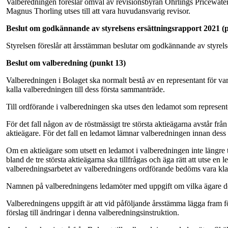
Valberedningen föreslår omval av revisionsbyrån Öhrlings Pricewate
Magnus Thorling utses till att vara huvudansvarig revisor.
Beslut om godkännande av styrelsens ersättningsrapport 2021 (
Styrelsen föreslår att årsstämman beslutar om godkännande av styrelse
Beslut om valberedning (punkt 13)
Valberedningen i Bolaget ska normalt bestå av en representant för var
kalla valberedningen till dess första sammanträde.
Till ordförande i valberedningen ska utses den ledamot som represente
För det fall någon av de röstmässigt tre största aktieägarna avstår från 
aktieägare. För det fall en ledamot lämnar valberedningen innan dess ar
Om en aktieägare som utsett en ledamot i valberedningen inte längre ti
bland de tre största aktieägarna ska tillfrågas och äga rätt att utse e
valberedningsarbetet av valberedningens ordförande bedöms vara kla
Namnen på valberedningens ledamöter med uppgift om vilka ägare de re
Valberedningens uppgift är att vid påföljande årsstämma lägga fram fö
förslag till ändringar i denna valberedningsinstruktion.