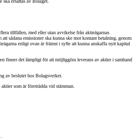
 ska ersättas av Bolaget.
lera tillfällen, med eller utan avvikelse från aktieägarnas
a om att sådana emissioner ska kunna ske mot kontant betalning, genom
ieägarna enligt ovan är främst i syfte att kunna anskaffa nytt kapital
finner det lämpligt för att möjliggöra leverans av aktier i samband
ring av beslutet hos Bolagsverket.
de aktier som är företrädda vid stämman.