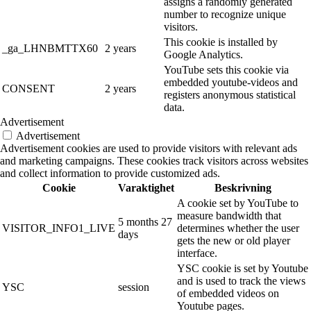
assigns a randomly generated
number to recognize unique
visitors.
This cookie is installed by
_ga_LHNBMTTX60
2 years
Google Analytics.
YouTube sets this cookie via
embedded youtube-videos and
CONSENT
2 years
registers anonymous statistical
data.
Advertisement
Advertisement
Advertisement cookies are used to provide visitors with relevant ads
and marketing campaigns. These cookies track visitors across websites
and collect information to provide customized ads.
Cookie
Varaktighet
Beskrivning
A cookie set by YouTube to
measure bandwidth that
5 months 27
VISITOR_INFO1_LIVE
determines whether the user
days
gets the new or old player
interface.
YSC cookie is set by Youtube
and is used to track the views
YSC
session
of embedded videos on
Youtube pages.