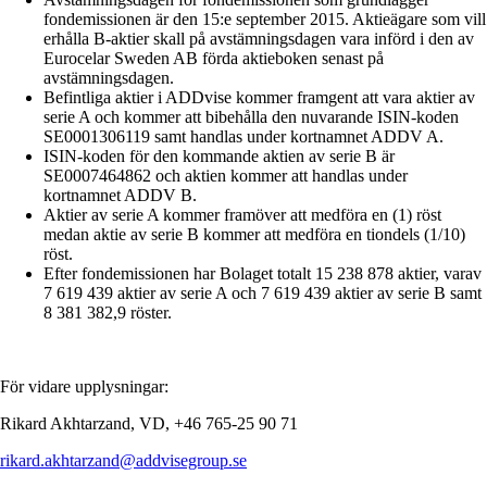
fondemissionen är den 15:e september 2015. Aktieägare som vill
erhålla B-aktier skall på avstämningsdagen vara införd i den av
Eurocelar Sweden AB förda aktieboken senast på
avstämningsdagen.
Befintliga aktier i ADDvise kommer framgent att vara aktier av
serie A och kommer att bibehålla den nuvarande ISIN-koden
SE0001306119 samt handlas under kortnamnet ADDV A.
ISIN-koden för den kommande aktien av serie B är
SE0007464862 och aktien kommer att handlas under
kortnamnet ADDV B.
Aktier av serie A kommer framöver att medföra en (1) röst
medan aktie av serie B kommer att medföra en tiondels (1/10)
röst.
Efter fondemissionen har Bolaget totalt 15 238 878 aktier, varav
7 619 439 aktier av serie A och 7 619 439 aktier av serie B samt
8 381 382,9 röster.
För vidare upplysningar:
Rikard Akhtarzand, VD, +46 765-25 90 71
rikard.akhtarzand@addvisegroup.se