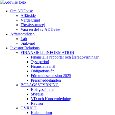
Om ADDvise
Affärsidé
Värdegrund
Förvävsstrategi
Vara en del av ADDvise
Affärsområden
Lab
Sjukvård
Investor Relations
FINANSIELL INFORMATION
Finansiella rapporter och årsredovisningar
Tyst period
Finansiella mål
Obligationslån
Företrädesemission 2025
Pressmeddelanden
BOLAGSSTYRNING
Bolagsstämma
Styrelse
VD och Koncernledning
Revisor
ÖVRIGT
Kalendarium