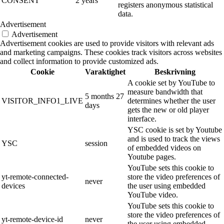
CONSENT
2 years
registers anonymous statistical
data.
Advertisement
Advertisement
Advertisement cookies are used to provide visitors with relevant ads
and marketing campaigns. These cookies track visitors across websites
and collect information to provide customized ads.
Cookie
Varaktighet
Beskrivning
A cookie set by YouTube to
measure bandwidth that
5 months 27
VISITOR_INFO1_LIVE
determines whether the user
days
gets the new or old player
interface.
YSC cookie is set by Youtube
and is used to track the views
YSC
session
of embedded videos on
Youtube pages.
YouTube sets this cookie to
yt-remote-connected-
store the video preferences of
never
devices
the user using embedded
YouTube video.
YouTube sets this cookie to
store the video preferences of
yt-remote-device-id
never
the user using embedded