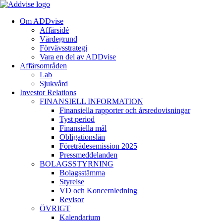
Om ADDvise
Affärsidé
Värdegrund
Förvävsstrategi
Vara en del av ADDvise
Affärsområden
Lab
Sjukvård
Investor Relations
FINANSIELL INFORMATION
Finansiella rapporter och årsredovisningar
Tyst period
Finansiella mål
Obligationslån
Företrädesemission 2025
Pressmeddelanden
BOLAGSSTYRNING
Bolagsstämma
Styrelse
VD och Koncernledning
Revisor
ÖVRIGT
Kalendarium