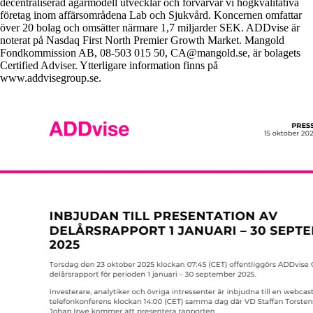
decentraliserad ägarmodell utvecklar och förvärvar vi högkvalitativa
företag inom affärsområdena Lab och Sjukvård. Koncernen omfattar
över 20 bolag och omsätter närmare 1,7 miljarder SEK. ADDvise är
noterat på Nasdaq First North Premier Growth Market. Mangold
Fondkommission AB, 08-503 015 50, CA@mangold.se, är bolagets
Certified Adviser. Ytterligare information finns på
www.addvisegroup.se.