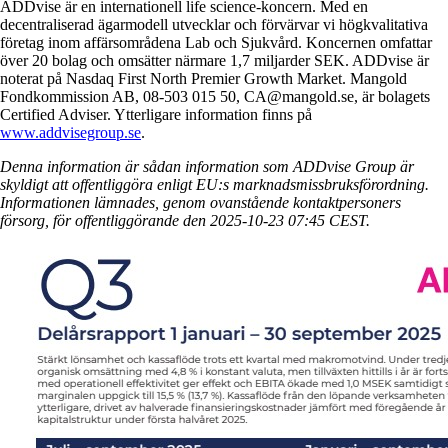
ADDvise är en internationell life science-koncern. Med en
decentraliserad ägarmodell utvecklar och förvärvar vi högkvalitativa
företag inom affärsområdena Lab och Sjukvård. Koncernen omfattar
över 20 bolag och omsätter närmare 1,7 miljarder SEK. ADDvise är
noterat på Nasdaq First North Premier Growth Market. Mangold
Fondkommission AB, 08-503 015 50, CA@mangold.se, är bolagets
Certified Adviser. Ytterligare information finns på
www.addvisegroup.se
.
Denna information är sådan information som ADDvise Group är
skyldigt att offentliggöra enligt EU:s marknadsmissbruksförordning.
Informationen lämnades, genom ovanstående kontaktpersoners
försorg, för offentliggörande den 2025-10-23 07:45 CEST.