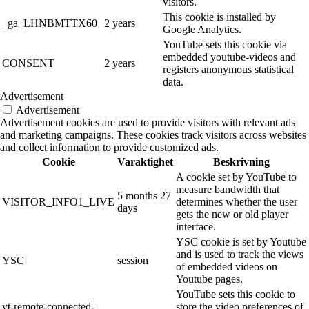
visitors.
This cookie is installed by
_ga_LHNBMTTX60
2 years
Google Analytics.
YouTube sets this cookie via
embedded youtube-videos and
CONSENT
2 years
registers anonymous statistical
data.
Advertisement
Advertisement
Advertisement cookies are used to provide visitors with relevant ads
and marketing campaigns. These cookies track visitors across websites
and collect information to provide customized ads.
Cookie
Varaktighet
Beskrivning
A cookie set by YouTube to
measure bandwidth that
5 months 27
VISITOR_INFO1_LIVE
determines whether the user
days
gets the new or old player
interface.
YSC cookie is set by Youtube
and is used to track the views
YSC
session
of embedded videos on
Youtube pages.
YouTube sets this cookie to
yt-remote-connected-
store the video preferences of