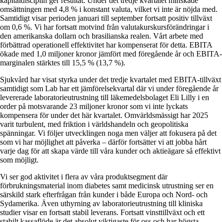
kapitaldisciplin ger resultat. Under det tredje kvartalet minskade
omsättningen med 4,8 % i konstant valuta, vilket vi inte är nöjda med.
Samtidigt visar perioden januari till september fortsatt positiv tillväxt
om 0,6 %. Vi har fortsatt motvind från valutakurskursförändringar i
den amerikanska dollarn och brasilianska realen. Vårt arbete med
förbättrad operationell effektivitet har kompenserat för detta. EBITA
ökade med 1,0 miljoner kronor jämfört med föregående år och EBITA-
marginalen stärktes till 15,5 % (13,7 %).
Sjukvård har visat styrka under det tredje kvartalet med EBITA-tillväxt
samtidigt som Lab har ett jämförelsekvartal där vi under föregående år
levererade laboratorieutrustning till läkemedelsbolaget Eli Lilly i en
order på motsvarande 23 miljoner kronor som vi inte lyckats
kompensera för under det här kvartalet. Omvärldsmässigt har 2025
varit turbulent, med friktion i världshandeln och geopolitiska
spänningar. Vi följer utvecklingen noga men väljer att fokusera på det
som vi har möjlighet att påverka – därför fortsätter vi att jobba hårt
varje dag för att skapa värde till våra kunder och aktieägare så effektivt
som möjligt.
Vi ser god aktivitet i flera av våra produktsegment där
förbrukningsmaterial inom diabetes samt medicinsk utrustning ser en
särskild stark efterfrågan från kunder i både Europa och Nord- och
Sydamerika. Även uthyrning av laboratorieutrustning till kliniska
studier visar en fortsatt stabil leverans. Fortsatt vinsttillväxt och ett
stabilt kassaflöde är det absolut viktigaste för oss och har högsta