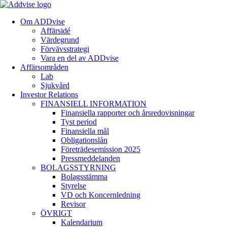
Om ADDvise
Affärsidé
Värdegrund
Förvävsstrategi
Vara en del av ADDvise
Affärsområden
Lab
Sjukvård
Investor Relations
FINANSIELL INFORMATION
Finansiella rapporter och årsredovisningar
Tyst period
Finansiella mål
Obligationslån
Företrädesemission 2025
Pressmeddelanden
BOLAGSSTYRNING
Bolagsstämma
Styrelse
VD och Koncernledning
Revisor
ÖVRIGT
Kalendarium