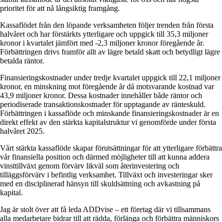
prioritet för att nå långsiktig framgång.
Kassaflödet från den löpande verksamheten följer trenden från första
halvåret och har förstärkts ytterligare och uppgick till 35,3 miljoner
kronor i kvartalet jämfört med -2,3 miljoner kronor föregående år.
Förbättringen drivs framför allt av lägre betald skatt och betydligt lägre
betalda räntor.
Finansieringskostnader under tredje kvartalet uppgick till 22,1 miljoner
kronor, en minskning mot föregående år då motsvarande kostnad var
43,9 miljoner kronor. Dessa kostnader innehåller både räntor och
periodiserade transaktionskostnader för upptagande av ränteskuld.
Förbättringen i kassaflöde och minskande finansieringskostnader är en
direkt effekt av den stärkta kapitalstruktur vi genomförde under första
halvåret 2025.
Vårt stärkta kassaflöde skapar förutsättningar för att ytterligare förbättra
vår finansiella position och därmed möjligheter till att kunna addera
vinsttillväxt genom förvärv likväl som återinvestering och
tilläggsförvärv i befintlig verksamhet. Tillväxt och investeringar sker
med en disciplinerad hänsyn till skuldsättning och avkastning på
kapital.
Jag är stolt över att få leda ADDvise – ett företag där vi tillsammans
alla medarbetare bidrar till att rädda, förlänga och förbättra människors