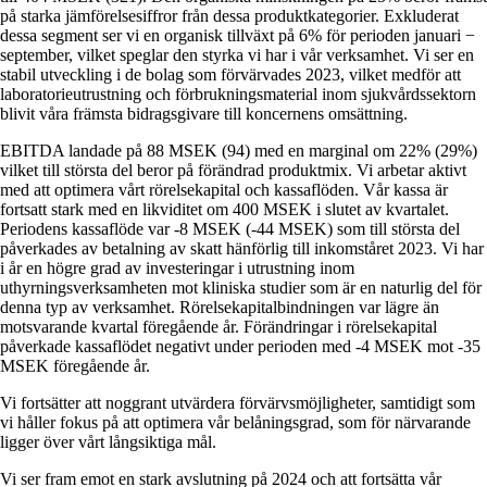
på starka jämförelsesiffror från dessa produktkategorier. Exkluderat
dessa segment ser vi en organisk tillväxt på 6% för perioden januari −
september, vilket speglar den styrka vi har i vår verksamhet. Vi ser en
stabil utveckling i de bolag som förvärvades 2023, vilket medför att
laboratorieutrustning och förbrukningsmaterial inom sjukvårdssektorn
blivit våra främsta bidragsgivare till koncernens omsättning.
EBITDA landade på 88 MSEK (94) med en marginal om 22% (29%)
vilket till största del beror på förändrad produktmix. Vi arbetar aktivt
med att optimera vårt rörelsekapital och kassaflöden. Vår kassa är
fortsatt stark med en likviditet om 400 MSEK i slutet av kvartalet.
Periodens kassaflöde var -8 MSEK (-44 MSEK) som till största del
påverkades av betalning av skatt hänförlig till inkomståret 2023. Vi har
i år en högre grad av investeringar i utrustning inom
uthyrningsverksamheten mot kliniska studier som är en naturlig del för
denna typ av verksamhet. Rörelsekapitalbindningen var lägre än
motsvarande kvartal föregående år. Förändringar i rörelsekapital
påverkade kassaflödet negativt under perioden med -4 MSEK mot -35
MSEK föregående år.
Vi fortsätter att noggrant utvärdera förvärvsmöjligheter, samtidigt som
vi håller fokus på att optimera vår belåningsgrad, som för närvarande
ligger över vårt långsiktiga mål.
Vi ser fram emot en stark avslutning på 2024 och att fortsätta vår