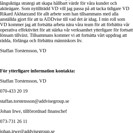
långsiktiga strategi att skapa hållbart värde för våra kunder och
aktieägare. Som nytillträdd VD vill jag passa på att tacka tidigare VD
Rikard Akhtarzand för allt arbete som han tillsammans med alla
anställda gjort för att ta ADDvise till vad det är idag. I min roll som
VD kommer jag att fortsätta arbeta nära våra team för att förbättra vår
operativa effektivitet för att stärka vår verksamhet ytterligare för fortsatt
lönsam tillväxt. Tillsammans kommer vi att fortsätta vårt uppdrag att
rädda, förlänga och förbättra människors liv.
Staffan Torstensson, VD
För ytterligare information kontakta:
Staffan Torstensson, VD
070-433 20 19
staffan.torstensson@addvisegroup.se
Johan Irwe, tillförordnad finanschef
073-731 26 11
johan.irwe@addvisegroup.se