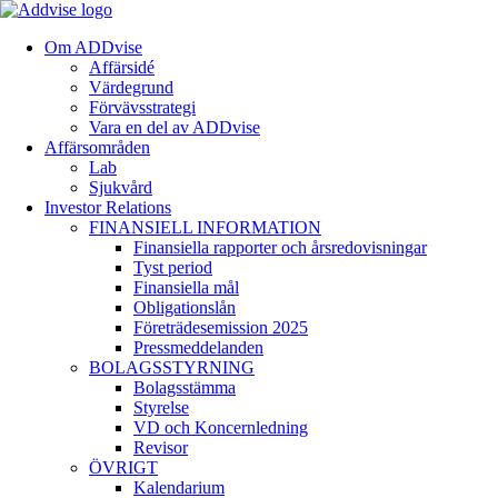
Om ADDvise
Affärsidé
Värdegrund
Förvävsstrategi
Vara en del av ADDvise
Affärsområden
Lab
Sjukvård
Investor Relations
FINANSIELL INFORMATION
Finansiella rapporter och årsredovisningar
Tyst period
Finansiella mål
Obligationslån
Företrädesemission 2025
Pressmeddelanden
BOLAGSSTYRNING
Bolagsstämma
Styrelse
VD och Koncernledning
Revisor
ÖVRIGT
Kalendarium