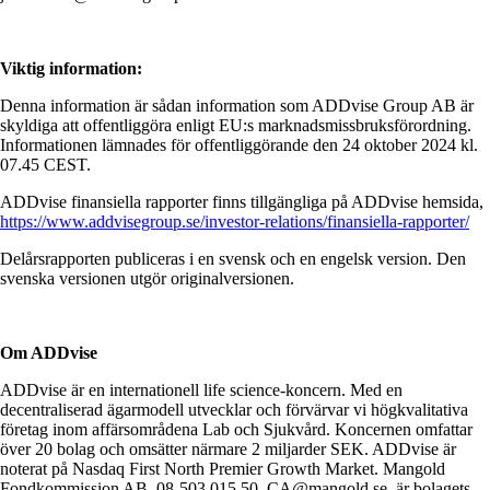
Viktig information:
Denna information är sådan information som ADDvise Group AB är
skyldiga att offentliggöra enligt EU:s marknadsmissbruksförordning.
Informationen lämnades för offentliggörande den 24 oktober 2024 kl.
07.45 CEST.
ADDvise finansiella rapporter finns tillgängliga på ADDvise hemsida,
https://www.addvisegroup.se/investor-relations/finansiella-rapporter/
Delårsrapporten publiceras i en svensk och en engelsk version. Den
svenska versionen utgör originalversionen.
Om ADDvise
ADDvise är en internationell life science-koncern. Med en
decentraliserad ägarmodell utvecklar och förvärvar vi högkvalitativa
företag inom affärsområdena Lab och Sjukvård. Koncernen omfattar
över 20 bolag och omsätter närmare 2 miljarder SEK. ADDvise är
noterat på Nasdaq First North Premier Growth Market. Mangold
Fondkommission AB, 08-503 015 50, CA@mangold.se, är bolagets