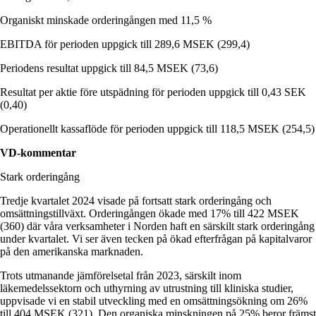
Organiskt minskade orderingången med 11,5 %
EBITDA för perioden uppgick till 289,6 MSEK (299,4)
Periodens resultat uppgick till 84,5 MSEK (73,6)
Resultat per aktie före utspädning för perioden uppgick till 0,43 SEK
(0,40)
Operationellt kassaflöde för perioden uppgick till 118,5 MSEK (254,5)
VD-kommentar
Stark orderingång
Tredje kvartalet 2024 visade på fortsatt stark orderingång och
omsättningstillväxt. Orderingången ökade med 17% till 422 MSEK
(360) där våra verksamheter i Norden haft en särskilt stark orderingång
under kvartalet. Vi ser även tecken på ökad efterfrågan på kapitalvaror
på den amerikanska marknaden.
Trots utmanande jämförelsetal från 2023, särskilt inom
läkemedelssektorn och uthyrning av utrustning till kliniska studier,
uppvisade vi en stabil utveckling med en omsättningsökning om 26%
till 404 MSEK (321). Den organiska minskningen på 25% beror främst