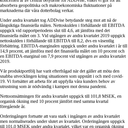
koncernen är av central betydelse för ADDvise, vilket vi gör för att
absorbera geopolitiska och makroekonomiska fluktuationer på
marknaderna där våra dotterbolag verkar.
Under andra kvartalet tog ADDvise betydande steg mot att nå de
långsiktiga finansiella målen. Nettoskulden i förhållande till EBITDA
uppgick vid rapportperiodens slut till 4,6, att jämföra med det
finansiella målet om 3. Vid utgången av andra kvartalet 2019 uppgick
nettoskulden i förhållande till EBITDA till 8,2, dvs en väsentlig
förbättring. EBITDA-marginalen uppgick under andra kvartalet i år till
14,9 procent, att jämföra med det finansiella målet om 10 procent och
en EBITDA-marginal om 7,9 procent vid utgången av andra kvartalet
2019.
Vår produktportfölj har varit efterfrågad när det gäller att möta den
snabba utvecklingen kring situationen som uppstått i och med covid-
19. Vi fortsätter att arbeta för att uppfylla våra kunders behov av
utrustning som är nödvändig i kampen mot denna pandemi.
Nettoomsättningen för andra kvartalet uppgick till 101,8 MSEK, en
organisk ökning med 10 procent jämfört med samma kvartal
föregående år.
Orderingången fortsatte att vara stark i ingången av andra kvartalet
men normaliserades under slutet av kvartalet. Orderingången uppgick
till 101,0 MSEK under andra kvartalet, vilket var en organisk ökning