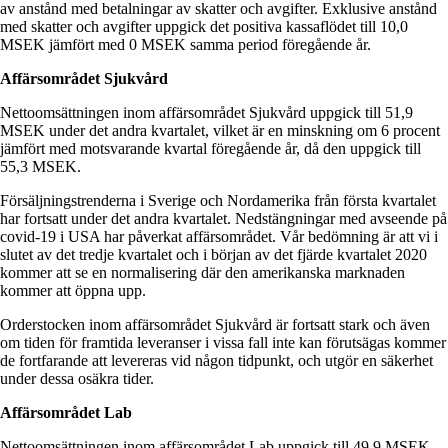
av anstånd med betalningar av skatter och avgifter. Exklusive anstånd
med skatter och avgifter uppgick det positiva kassaflödet till 10,0
MSEK jämfört med 0 MSEK samma period föregående år.
Affärsområdet Sjukvård
Nettoomsättningen inom affärsområdet Sjukvård uppgick till 51,9
MSEK under det andra kvartalet, vilket är en minskning om 6 procent
jämfört med motsvarande kvartal föregående år, då den uppgick till
55,3 MSEK.
Försäljningstrenderna i Sverige och Nordamerika från första kvartalet
har fortsatt under det andra kvartalet. Nedstängningar med avseende på
covid-19 i USA har påverkat affärsområdet. Vår bedömning är att vi i
slutet av det tredje kvartalet och i början av det fjärde kvartalet 2020
kommer att se en normalisering där den amerikanska marknaden
kommer att öppna upp.
Orderstocken inom affärsområdet Sjukvård är fortsatt stark och även
om tiden för framtida leveranser i vissa fall inte kan förutsägas kommer
de fortfarande att levereras vid någon tidpunkt, och utgör en säkerhet
under dessa osäkra tider.
Affärsområdet Lab
Nettoomsättningen inom affärsområdet Lab uppgick till 49,9 MSEK