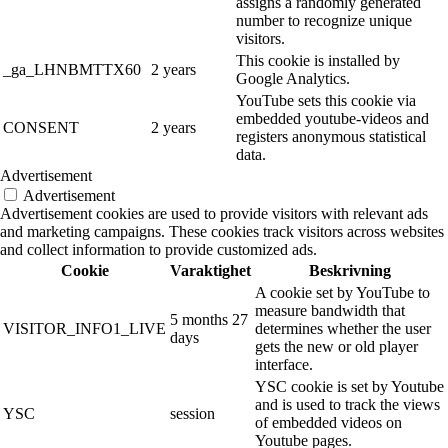
assigns a randomly generated
number to recognize unique
visitors.
This cookie is installed by
_ga_LHNBMTTX60
2 years
Google Analytics.
YouTube sets this cookie via
embedded youtube-videos and
CONSENT
2 years
registers anonymous statistical
data.
Advertisement
Advertisement
Advertisement cookies are used to provide visitors with relevant ads
and marketing campaigns. These cookies track visitors across websites
and collect information to provide customized ads.
Cookie
Varaktighet
Beskrivning
A cookie set by YouTube to
measure bandwidth that
5 months 27
VISITOR_INFO1_LIVE
determines whether the user
days
gets the new or old player
interface.
YSC cookie is set by Youtube
and is used to track the views
YSC
session
of embedded videos on
Youtube pages.