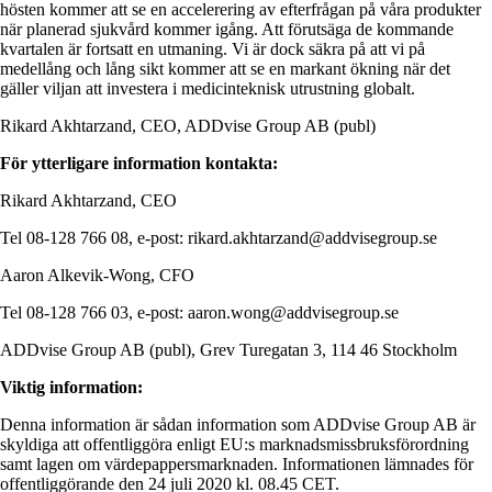
hösten kommer att se en accelerering av efterfrågan på våra produkter
när planerad sjukvård kommer igång. Att förutsäga de kommande
kvartalen är fortsatt en utmaning. Vi är dock säkra på att vi på
medellång och lång sikt kommer att se en markant ökning när det
gäller viljan att investera i medicinteknisk utrustning globalt.
Rikard Akhtarzand, CEO, ADDvise Group AB (publ)
För ytterligare information kontakta:
Rikard Akhtarzand, CEO
Tel 08-128 766 08, e-post: rikard.akhtarzand@addvisegroup.se
Aaron Alkevik-Wong, CFO
Tel 08-128 766 03, e-post: aaron.wong@addvisegroup.se
ADDvise Group AB (publ), Grev Turegatan 3, 114 46 Stockholm
Viktig information:
Denna information är sådan information som ADDvise Group AB är
skyldiga att offentliggöra enligt EU:s marknadsmissbruksförordning
samt lagen om värdepappersmarknaden. Informationen lämnades för
offentliggörande den 24 juli 2020 kl. 08.45 CET.