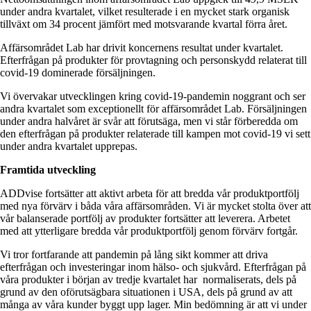
under andra kvartalet, vilket resulterade i en mycket stark organisk
tillväxt om 34 procent jämfört med motsvarande kvartal förra året.
Affärsområdet Lab har drivit koncernens resultat under kvartalet.
Efterfrågan på produkter för provtagning och personskydd relaterat till
covid-19 dominerade försäljningen.
Vi övervakar utvecklingen kring covid-19-pandemin noggrant och ser
andra kvartalet som exceptionellt för affärsområdet Lab. Försäljningen
under andra halvåret är svår att förutsäga, men vi står förberedda om
den efterfrågan på produkter relaterade till kampen mot covid-19 vi sett
under andra kvartalet upprepas.
Framtida utveckling
ADDvise fortsätter att aktivt arbeta för att bredda vår produktportfölj
med nya förvärv i båda våra affärsområden. Vi är mycket stolta över att
vår balanserade portfölj av produkter fortsätter att leverera. Arbetet
med att ytterligare bredda vår produktportfölj genom förvärv fortgår.
Vi tror fortfarande att pandemin på lång sikt kommer att driva
efterfrågan och investeringar inom hälso- och sjukvård. Efterfrågan på
våra produkter i början av tredje kvartalet har normaliserats, dels på
grund av den oförutsägbara situationen i USA, dels på grund av att
många av våra kunder byggt upp lager. Min bedömning är att vi under