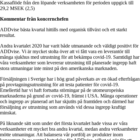
Kassaflöde från den löpande verksamheten för perioden uppgick till
29,2 MSEK (2,5)
Kommentar från koncernchefen
ADDvise bästa kvartal hittills med organisk tillväxt och ett starkt
resultat.
Andra kvartalet 2020 har varit både utmanande och väldigt positivt för
ADDvise. Vi är mycket stolta över att vi fått vara en leverantör till
många sjukhus med utrustning för att bekämpa covid-19. Samtidigt har
våra verksamheter som levererar utrustning till planerade ingrepp haft
stora utmaningar inte minst på den amerikanska marknaden.
Försäljningen i Sverige har i hög grad påverkats av en ökad efterfrågan
på provtagningsutrustning för att testa patienter för covid-19.
Emellertid har vi haft fortsatta störningar på de utomeuropeiska
marknaderna på grund av covid-19, främst i USA. Många operationer
och ingrepp av planerad art har skjutits på framtiden och därmed har
försäljning av utrustning som används vid dessa ingrepp kraftigt
minskat.
På liknande sätt som under det första kvartalet hade vissa av våra
verksamheter ett mycket bra andra kvartal, medan andra verksamheter
mötte utmaningar. Att balansera vår portfölj av produkter inom