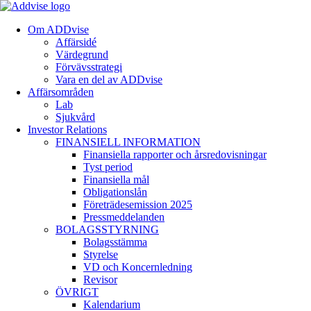
Om ADDvise
Affärsidé
Värdegrund
Förvävsstrategi
Vara en del av ADDvise
Affärsområden
Lab
Sjukvård
Investor Relations
FINANSIELL INFORMATION
Finansiella rapporter och årsredovisningar
Tyst period
Finansiella mål
Obligationslån
Företrädesemission 2025
Pressmeddelanden
BOLAGSSTYRNING
Bolagsstämma
Styrelse
VD och Koncernledning
Revisor
ÖVRIGT
Kalendarium