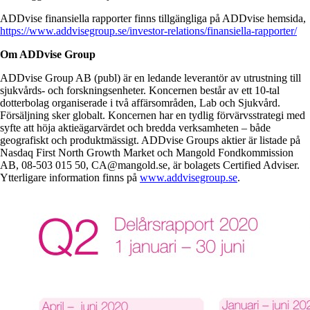
ADDvise finansiella rapporter finns tillgängliga på ADDvise hemsida,
https://www.addvisegroup.se/investor-relations/finansiella-rapporter/
Om ADDvise Group
ADDvise Group AB (publ) är en ledande leverantör av utrustning till
sjukvårds- och forskningsenheter. Koncernen består av ett 10-tal
dotterbolag organiserade i två affärsområden, Lab och Sjukvård.
Försäljning sker globalt. Koncernen har en tydlig förvärvsstrategi med
syfte att höja aktieägarvärdet och bredda verksamheten – både
geografiskt och produktmässigt. ADDvise Groups aktier är listade på
Nasdaq First North Growth Market och Mangold Fondkommission
AB, 08-503 015 50, CA@mangold.se, är bolagets Certified Adviser.
Ytterligare information finns på
www.addvisegroup.se
.