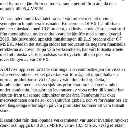
med 6 procent jämfört med motsvarande period förra året då den
uppgick till 95,4 MSEK.
Vi har under andra kvartalet fortsatt vårt arbete med att utvinna
synergier och optimera kostnader. Koncernens OPEX i jämförbara
enheter minskade med 10,8 procent, exklusive covid-19-relaterat stöd
från myndigheter, under andra kvartalet jämfört med samma kvartal
2019. Inklusive stöd uppgick minskningen till 21,9 procent eller 6,7
MSEK. Medan det statliga stödet har reducerat de negativa finansiella
effekterna av covid-19 på våra verksamheter, har vårt fortsatta arbete
med att minska vår kostnadsbas varit nyckeln till den positiva
utvecklingen av vår OPEX.
ADDvise upplever fortsatta störningar i leverantörskedjan för vissa av
våra verksamheter, vilket påverkar vår förmåga att upprätthålla en
normal produktionsnivå i några av våra dotterbolag. Detta, i
kombination med att vissa sjukhus prioriterat om i sin verksamhet
under pandemin, har gjort att leveranser av vissa order till kunder har
skjutits fram till senare tidpunkter under året. Pandemin har ökat
medvetenheten om hälso- och sjukvård globalt, och vi förväntar oss att
den långsiktiga efterfrågan på våra produkter kommer att vara fortsatt
stark.
Kassaflödet från den löpande verksamheten var under kvartalet mycket
starkt och uppgick till 20,5 MSEK, varav 10,5 MSEK avsåg effekten