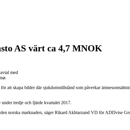
nsto AS värt ca 4,7 MNOK
avtal med
omsø.
för att skapa bilder där sjukdomstillstånd som påverkar ämnesomsättni
nder tredje och fjärde kvartalet 2017.
a på den norska marknaden, säger Rikard Akhtarzand VD för ADDvise Gr