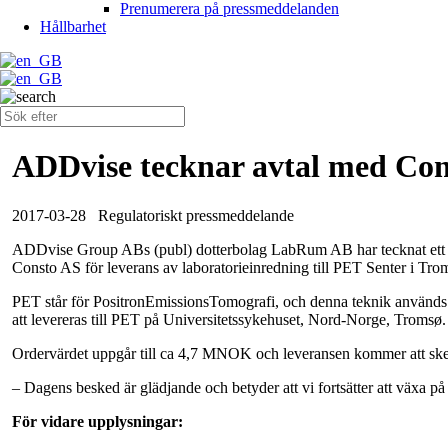
Prenumerera på pressmeddelanden
Hållbarhet
ADDvise tecknar avtal med Co
2017-03-28
Regulatoriskt pressmeddelande
ADDvise Group ABs (publ) dotterbolag LabRum AB har tecknat ett 
Consto AS för leverans av laboratorieinredning till PET Senter i Tr
PET står för PositronEmissionsTomografi, och denna teknik används 
att levereras till PET på Universitetssykehuset, Nord-Norge, Tromsø.
Ordervärdet uppgår till ca 4,7 MNOK och leveransen kommer att ske u
– Dagens besked är glädjande och betyder att vi fortsätter att väx
För vidare upplysningar: