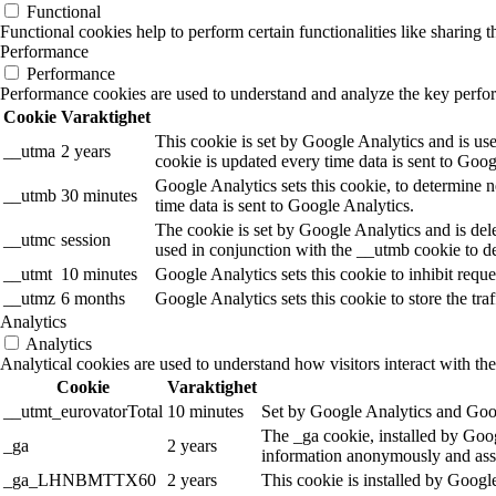
Functional
Functional cookies help to perform certain functionalities like sharing t
Performance
Performance
Performance cookies are used to understand and analyze the key performa
Cookie
Varaktighet
This cookie is set by Google Analytics and is use
__utma
2 years
cookie is updated every time data is sent to Goog
Google Analytics sets this cookie, to determine n
__utmb
30 minutes
time data is sent to Google Analytics.
The cookie is set by Google Analytics and is dele
__utmc
session
used in conjunction with the __utmb cookie to de
__utmt
10 minutes
Google Analytics sets this cookie to inhibit reques
__utmz
6 months
Google Analytics sets this cookie to store the tra
Analytics
Analytics
Analytical cookies are used to understand how visitors interact with the
Cookie
Varaktighet
__utmt_eurovatorTotal
10 minutes
Set by Google Analytics and Goog
The _ga cookie, installed by Googl
_ga
2 years
information anonymously and assi
_ga_LHNBMTTX60
2 years
This cookie is installed by Googl