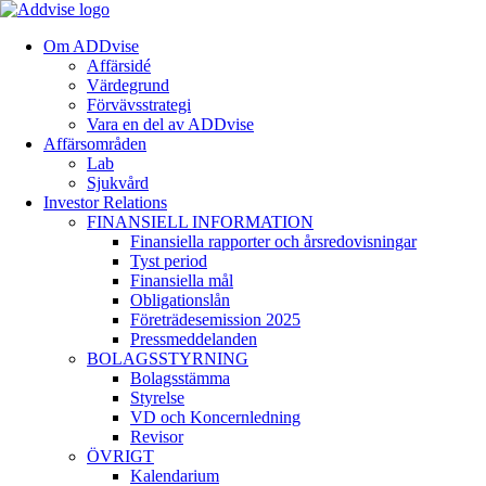
Om ADDvise
Affärsidé
Värdegrund
Förvävsstrategi
Vara en del av ADDvise
Affärsområden
Lab
Sjukvård
Investor Relations
FINANSIELL INFORMATION
Finansiella rapporter och årsredovisningar
Tyst period
Finansiella mål
Obligationslån
Företrädesemission 2025
Pressmeddelanden
BOLAGSSTYRNING
Bolagsstämma
Styrelse
VD och Koncernledning
Revisor
ÖVRIGT
Kalendarium