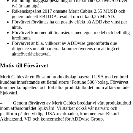
En möjlig tilläggsköpeskilling om maximalt 0,25 MUSD över
två år kan utgå.
Räkenskapsåret 2017 omsatte Merit Cables 2,55 MUSD och
genererade ett EBITDA-resultat om cirka 0,25 MUSD.
Förvärvet förväntas ha en positiv effekt på ADDvise vinst per
aktie.
Förvärvet kommer att finansieras med egna medel och befintlig
kreditram.
Förvärvet är bl.a. villkorat av ADDvise genomförda due
diligence samt att parterna kommer överens om att ingå ett
aktieöverlåtelseavtal.
Motiv till Förvärvet
Merit Cables är ett lönsamt produktbolag baserat i USA med en bred
kundbas innefattande ett flertal större ’Fortune 500’-bolag. Förvärvet
kommer komplettera och förbättra produktutbudet inom affärsområdet
Sjukvård.
–
Genom förvärvet av Merit Cables breddar vi vårt produktutbud
inom affärsområdet Sjukvård. Vi stärker också vår närvaro och
plattform på den viktiga USA-marknaden, kommenterar Rikard
Akhtarzand, VD och koncernchef för ADDvise Group.