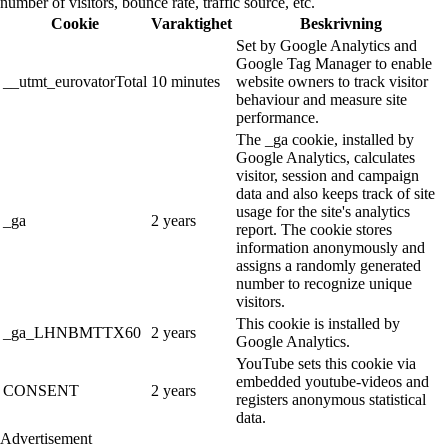
number of visitors, bounce rate, traffic source, etc.
Cookie
Varaktighet
Beskrivning
Set by Google Analytics and
Google Tag Manager to enable
__utmt_eurovatorTotal
10 minutes
website owners to track visitor
behaviour and measure site
performance.
The _ga cookie, installed by
Google Analytics, calculates
visitor, session and campaign
data and also keeps track of site
usage for the site's analytics
_ga
2 years
report. The cookie stores
information anonymously and
assigns a randomly generated
number to recognize unique
visitors.
This cookie is installed by
_ga_LHNBMTTX60
2 years
Google Analytics.
YouTube sets this cookie via
embedded youtube-videos and
CONSENT
2 years
registers anonymous statistical
data.
Advertisement