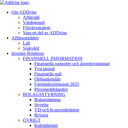
Om ADDvise
Affärsidé
Värdegrund
Förvävsstrategi
Vara en del av ADDvise
Affärsområden
Lab
Sjukvård
Investor Relations
FINANSIELL INFORMATION
Finansiella rapporter och årsredovisningar
Tyst period
Finansiella mål
Obligationslån
Företrädesemission 2025
Pressmeddelanden
BOLAGSSTYRNING
Bolagsstämma
Styrelse
VD och Koncernledning
Revisor
ÖVRIGT
Kalendarium