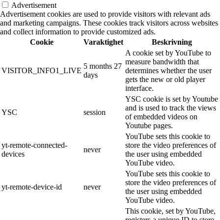
Advertisement
Advertisement cookies are used to provide visitors with relevant ads
and marketing campaigns. These cookies track visitors across websites
and collect information to provide customized ads.
Cookie
Varaktighet
Beskrivning
A cookie set by YouTube to
measure bandwidth that
5 months 27
VISITOR_INFO1_LIVE
determines whether the user
days
gets the new or old player
interface.
YSC cookie is set by Youtube
and is used to track the views
YSC
session
of embedded videos on
Youtube pages.
YouTube sets this cookie to
yt-remote-connected-
store the video preferences of
never
devices
the user using embedded
YouTube video.
YouTube sets this cookie to
store the video preferences of
yt-remote-device-id
never
the user using embedded
YouTube video.
This cookie, set by YouTube,
registers a unique ID to store