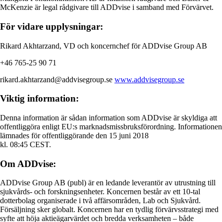
McKenzie är legal rådgivare till ADDvise i samband med Förvärvet.
För vidare upplysningar:
Rikard Akhtarzand, VD och koncernchef för ADDvise Group AB
+46 765-25 90 71
rikard.akhtarzand@addvisegroup.se
www.addvisegroup.se
Viktig information:
Denna information är sådan information som ADDvise är skyldiga att
offentliggöra enligt EU:s marknadsmissbruksförordning. Informationen
lämnades för offentliggörande den 15 juni 2018
kl. 08:45 CEST.
Om ADDvise:
ADDvise Group AB (publ) är en ledande leverantör av utrustning till
sjukvårds- och forskningsenheter. Koncernen består av ett 10-tal
dotterbolag organiserade i två affärsområden, Lab och Sjukvård.
Försäljning sker globalt. Koncernen har en tydlig förvärvsstrategi med
syfte att höja aktieägarvärdet och bredda verksamheten – både