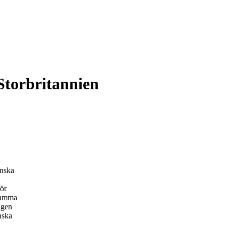
 Storbritannien
enska
ör
ksamma
ngen
nska