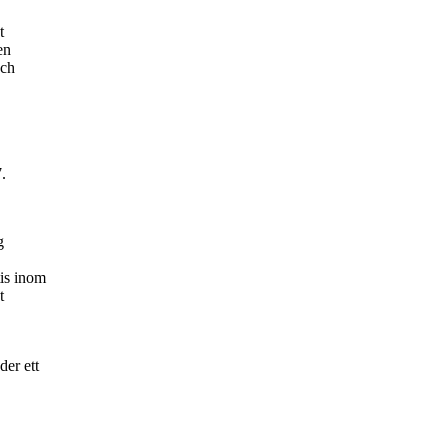
t
en
och
.
g
is inom
t
er ett