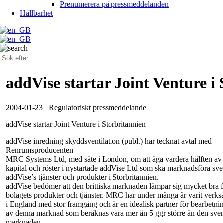
Prenumerera på pressmeddelanden
Hållbarhet
addVise startar Joint Venture i
2004-01-23
Regulatoriskt pressmeddelande
addVise startar Joint Venture i Storbritannien
addVise inredning skyddsventilation (publ.) har tecknat avtal med
Renrumsproducenten
MRC Systems Ltd, med säte i London, om att äga vardera hälften av
kapital och röster i nystartade addVise Ltd som ska marknadsföra sv
addVise’s tjänster och produkter i Storbritannien.
addVise bedömer att den brittiska marknaden lämpar sig mycket bra f
bolagets produkter och tjänster. MRC har under många år varit ver
i England med stor framgång och är en idealisk partner för bearbetni
av denna marknad som beräknas vara mer än 5 ggr större än den sve
marknaden.