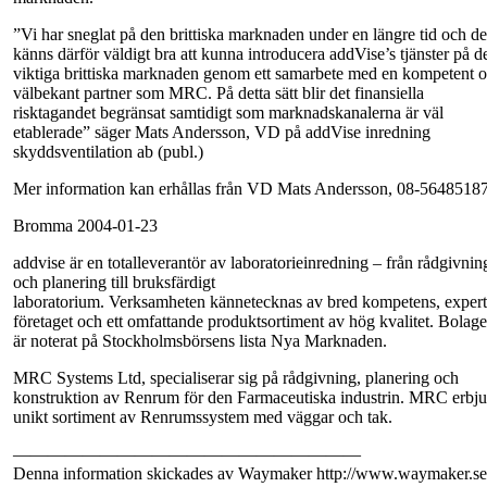
”Vi har sneglat på den brittiska marknaden under en längre tid och de
känns därför väldigt bra att kunna introducera addVise’s tjänster på d
viktiga brittiska marknaden genom ett samarbete med en kompetent 
välbekant partner som MRC. På detta sätt blir det finansiella
risktagandet begränsat samtidigt som marknadskanalerna är väl
etablerade” säger Mats Andersson, VD på addVise inredning
skyddsventilation ab (publ.)
Mer information kan erhållas från VD Mats Andersson, 08-56485187
Bromma 2004-01-23
addvise är en totalleverantör av laboratorieinredning – från rådgivnin
och planering till bruksfärdigt
laboratorium. Verksamheten kännetecknas av bred kompetens, expert
företaget och ett omfattande produktsortiment av hög kvalitet. Bolage
är noterat på Stockholmsbörsens lista Nya Marknaden.
MRC Systems Ltd, specialiserar sig på rådgivning, planering och
konstruktion av Renrum för den Farmaceutiska industrin. MRC erbjud
unikt sortiment av Renrumssystem med väggar och tak.
————————————————————
Denna information skickades av Waymaker http://www.waymaker.se