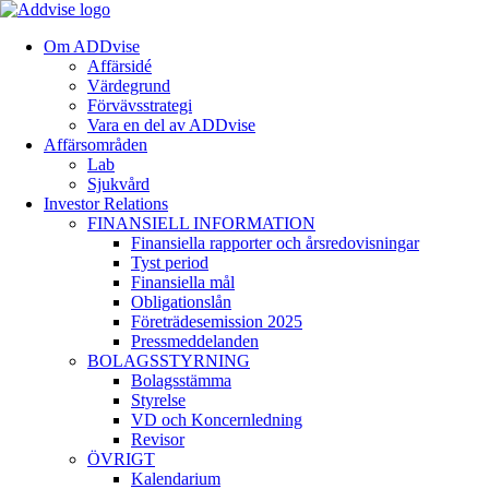
Om ADDvise
Affärsidé
Värdegrund
Förvävsstrategi
Vara en del av ADDvise
Affärsområden
Lab
Sjukvård
Investor Relations
FINANSIELL INFORMATION
Finansiella rapporter och årsredovisningar
Tyst period
Finansiella mål
Obligationslån
Företrädesemission 2025
Pressmeddelanden
BOLAGSSTYRNING
Bolagsstämma
Styrelse
VD och Koncernledning
Revisor
ÖVRIGT
Kalendarium