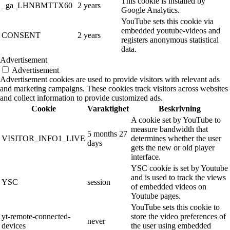
This cookie is installed by
_ga_LHNBMTTX60
2 years
Google Analytics.
YouTube sets this cookie via
embedded youtube-videos and
CONSENT
2 years
registers anonymous statistical
data.
Advertisement
Advertisement
Advertisement cookies are used to provide visitors with relevant ads
and marketing campaigns. These cookies track visitors across websites
and collect information to provide customized ads.
Cookie
Varaktighet
Beskrivning
A cookie set by YouTube to
measure bandwidth that
5 months 27
VISITOR_INFO1_LIVE
determines whether the user
days
gets the new or old player
interface.
YSC cookie is set by Youtube
and is used to track the views
YSC
session
of embedded videos on
Youtube pages.
YouTube sets this cookie to
yt-remote-connected-
store the video preferences of
never
devices
the user using embedded