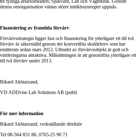
tre tydliga affärsområden; Sjukvård, Lab och Vågteknik. Genom
denna omorganisation väntas större intäktssynergier uppnås.
Finansiering av framtida förvärv
Förvärvsstrategin ligger fast och finansiering för ytterligare ett till två
förvärv är säkerställd genom det konvertibla skuldebrev som har
emitterats sedan mars 2012. Utbudet av förvärvsobjekt är gott och
värderingarna attraktiva. Målsättningen är att genomföra ytterligare ett
till två förvärv under 2013.
Rikard Akhtarzand,
VD ADDvise Lab Solutions AB (publ)
För mer information
Rikard Akhtarzand, verkställande direktör
Tel 08-564 851 86, 0765-25 90 71