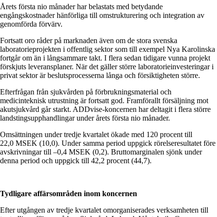
Årets första nio månader har belastats med betydande
engångskostnader hänförliga till omstrukturering och integration av
genomförda förvärv.
Fortsatt oro råder på marknaden även om de stora svenska
laboratorieprojekten i offentlig sektor som till exempel Nya Karolinska
fortgår om än i långsammare takt. I flera sedan tidigare vunna projekt
förskjuts leveransplaner. När det gäller större laboratorieinvesteringar i
privat sektor är beslutsprocesserna långa och försiktigheten större.
Efterfrågan från sjukvården på förbrukningsmaterial och
medicinteknisk utrustning är fortsatt god. Framförallt försäljning mot
akutsjukvård går starkt. ADDvise-koncernen har deltagit i flera större
landstingsupphandlingar under årets första nio månader.
Omsättningen under tredje kvartalet ökade med 120 procent till
22,0 MSEK (10,0). Under samma period uppgick rörelseresultatet före
avskrivningar till –0,4 MSEK (0,2). Bruttomarginalen sjönk under
denna period och uppgick till 42,2 procent (44,7).
Tydligare affärsområden inom koncernen
Efter utgången av tredje kvartalet omorganiserades verksamheten till