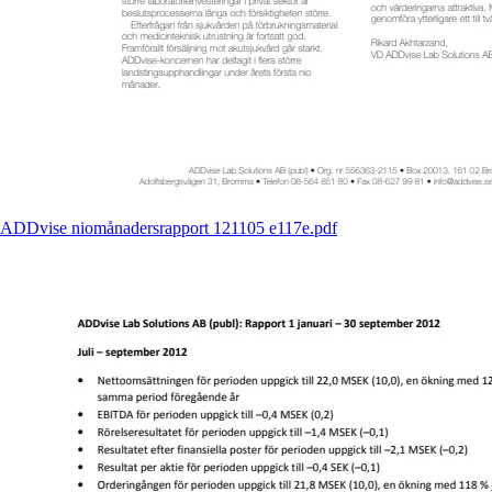
ADDvise niomånadersrapport 121105 e117e.pdf