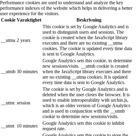
Performance cookies are used to understand and analyze the key
performance indexes of the website which helps in delivering a better
user experience for the visitors.
Cookie
Varaktighet
Beskrivning
This cookie is set by Google Analytics and is
used to distinguish users and sessions. The
cookie is created when the JavaScript library
__utma
2 years
executes and there are no existing __utma
cookies. The cookie is updated every time data
is sent to Google Analytics.
Google Analytics sets this cookie, to determine
new sessions/visits. __utmb cookie is created
__utmb
30 minutes
when the JavaScript library executes and there
are no existing __utma cookies. It is updated
every time data is sent to Google Analytics.
The cookie is set by Google Analytics and is
deleted when the user closes the browser. It is
used to enable interoperability with urchin.js,
__utmc
session
which is an older version of Google Analytics
and is used in conjunction with the __utmb
cookie to determine new sessions/visits.
Google Analytics sets this cookie to inhibit
__utmt
10 minutes
request rate.
Google Analytics sets this cookie to store the