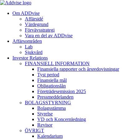
Om ADDvise
Affärsidé
Värdegrund
Förvävsstrategi
Vara en del av ADDvise
Affärsområden
Lab
Sjukvård
Investor Relations
FINANSIELL INFORMATION
Finansiella rapporter och årsredovisningar
Tyst period
Finansiella mål
Obligationslån
Företrädesemission 2025
Pressmeddelanden
BOLAGSSTYRNING
Bolagsstämma
Styrelse
VD och Koncernledning
Revisor
ÖVRIGT
Kalendarium