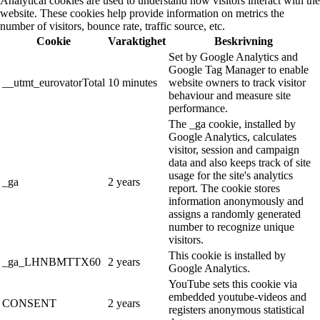
Analytical cookies are used to understand how visitors interact with the
website. These cookies help provide information on metrics the
number of visitors, bounce rate, traffic source, etc.
Cookie
Varaktighet
Beskrivning
Set by Google Analytics and
Google Tag Manager to enable
__utmt_eurovatorTotal
10 minutes
website owners to track visitor
behaviour and measure site
performance.
The _ga cookie, installed by
Google Analytics, calculates
visitor, session and campaign
data and also keeps track of site
usage for the site's analytics
_ga
2 years
report. The cookie stores
information anonymously and
assigns a randomly generated
number to recognize unique
visitors.
This cookie is installed by
_ga_LHNBMTTX60
2 years
Google Analytics.
YouTube sets this cookie via
embedded youtube-videos and
CONSENT
2 years
registers anonymous statistical