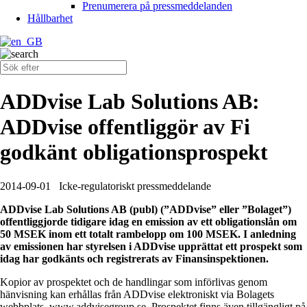
Prenumerera på pressmeddelanden
Hållbarhet
ADDvise Lab Solutions AB:
ADDvise offentliggör av Fi
godkänt obligationsprospekt
2014-09-01
Icke-regulatoriskt pressmeddelande
ADDvise Lab Solutions AB (publ) (”ADDvise” eller ”Bolaget”)
offentliggjorde tidigare idag en emission av ett obligationslån om
50 MSEK inom ett totalt rambelopp om 100 MSEK. I anledning
av emissionen har styrelsen i ADDvise upprättat ett prospekt som
idag har godkänts och registrerats av Finansinspektionen.
Kopior av prospektet och de handlingar som införlivas genom
hänvisning kan erhållas från ADDvise elektroniskt via Bolagets
webbplats, www.addvisegroup.se. Prospektet finns även tillgängligt på