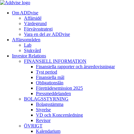
Om ADDvise
Affärsidé
Värdegrund
Förvävsstrategi
Vara en del av ADDvise
Affärsområden
Lab
Sjukvård
Investor Relations
FINANSIELL INFORMATION
Finansiella rapporter och årsredovisningar
Tyst period
Finansiella mål
Obligationslån
Företrädesemission 2025
Pressmeddelanden
BOLAGSSTYRNING
Bolagsstämma
Styrelse
VD och Koncernledning
Revisor
ÖVRIGT
Kalendarium