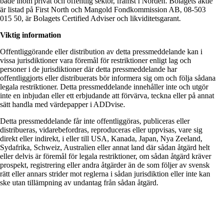
både inom privat och offentlig sektor, främst i Norden. Bolagets aktie
är listad på First North och Mangold Fondkommission AB, 08-503
015 50, är Bolagets Certified Adviser och likviditetsgarant.
Viktig information
Offentliggörande eller distribution av detta pressmeddelande kan i
vissa jurisdiktioner vara föremål för restriktioner enligt lag och
personer i de jurisdiktioner där detta pressmeddelande har
offentliggjorts eller distribuerats bör informera sig om och följa sådana
legala restriktioner. Detta pressmeddelande innehåller inte och utgör
inte en inbjudan eller ett erbjudande att förvärva, teckna eller på annat
sätt handla med värdepapper i ADDvise.
Detta pressmeddelande får inte offentliggöras, publiceras eller
distribueras, vidarebefordras, reproduceras eller uppvisas, vare sig
direkt eller indirekt, i eller till USA, Kanada, Japan, Nya Zeeland,
Sydafrika, Schweiz, Australien eller annat land där sådan åtgärd helt
eller delvis är föremål för legala restriktioner, om sådan åtgärd kräver
prospekt, registrering eller andra åtgärder än de som följer av svensk
rätt eller annars strider mot reglerna i sådan jurisdiktion eller inte kan
ske utan tillämpning av undantag från sådan åtgärd.