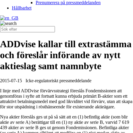
Prenumerera på pressmeddelanden
Hållbarhet
ADDvise kallar till extrastämma
och föreslår införande av nytt
aktieslag samt namnbyte
2015-07-15
Icke-regulatoriskt pressmeddelande
I linje med ADDvise förvärvsstrategi föreslås Fondemissionen att
genomföras i syfte att fortsatt kunna erbjuda primärt B-aktier som ett
attraktivt betalningsmedel med god likviditet vid förvärv, utan att skapa
för stor utspädning i rösthänseende för existerande aktieägare.
Nya aktier föreslås ges ut på så sätt att en (1) befintlig aktie (som blir
aktie av serie A) berättigar till en (1) ny aktie av serie B, varvid 7 619
439 aktier av serie B ges ut genom Fondemissionen. Befintliga aktier
(av serie A) kommer alltjämt att medföra en (1) röst medan aktie av