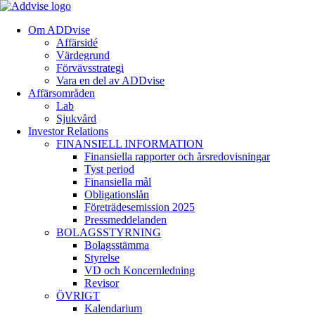
Om ADDvise
Affärsidé
Värdegrund
Förvävsstrategi
Vara en del av ADDvise
Affärsområden
Lab
Sjukvård
Investor Relations
FINANSIELL INFORMATION
Finansiella rapporter och årsredovisningar
Tyst period
Finansiella mål
Obligationslån
Företrädesemission 2025
Pressmeddelanden
BOLAGSSTYRNING
Bolagsstämma
Styrelse
VD och Koncernledning
Revisor
ÖVRIGT
Kalendarium