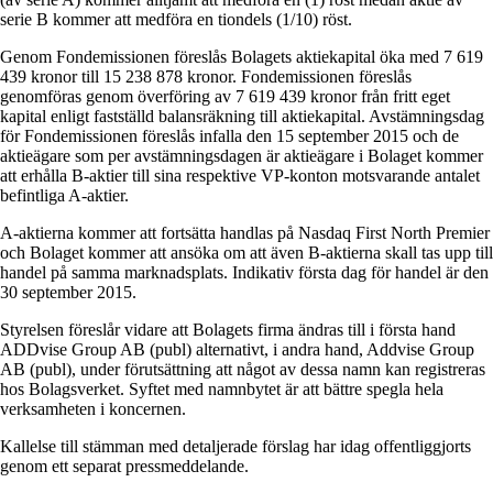
serie B kommer att medföra en tiondels (1/10) röst.
Genom Fondemissionen föreslås Bolagets aktiekapital öka med 7 619
439 kronor till 15 238 878 kronor. Fondemissionen föreslås
genomföras genom överföring av 7 619 439 kronor från fritt eget
kapital enligt fastställd balansräkning till aktiekapital. Avstämningsdag
för Fondemissionen föreslås infalla den 15 september 2015 och de
aktieägare som per avstämningsdagen är aktieägare i Bolaget kommer
att erhålla B-aktier till sina respektive VP-konton motsvarande antalet
befintliga A-aktier.
A-aktierna kommer att fortsätta handlas på Nasdaq First North Premier
och Bolaget kommer att ansöka om att även B-aktierna skall tas upp till
handel på samma marknadsplats. Indikativ första dag för handel är den
30 september 2015.
Styrelsen föreslår vidare att Bolagets firma ändras till i första hand
ADDvise Group AB (publ) alternativt, i andra hand, Addvise Group
AB (publ), under förutsättning att något av dessa namn kan registreras
hos Bolagsverket. Syftet med namnbytet är att bättre spegla hela
verksamheten i koncernen.
Kallelse till stämman med detaljerade förslag har idag offentliggjorts
genom ett separat pressmeddelande.