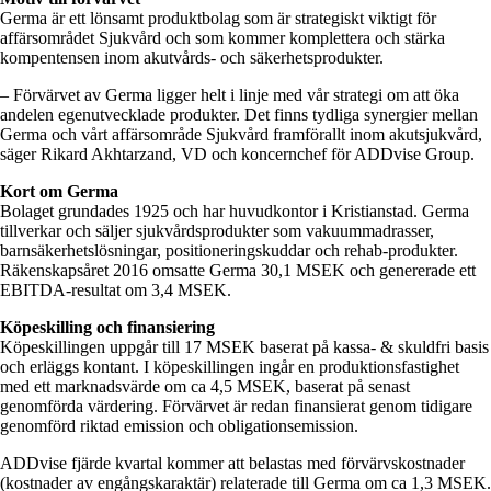
Germa är ett lönsamt produktbolag som är strategiskt viktigt för
affärsområdet Sjukvård och som kommer komplettera och stärka
kompentensen inom akutvårds- och säkerhetsprodukter.
– Förvärvet av Germa ligger helt i linje med vår strategi om att öka
andelen egenutvecklade produkter. Det finns tydliga synergier mellan
Germa och vårt affärsområde Sjukvård framförallt inom akutsjukvård,
säger Rikard Akhtarzand, VD och koncernchef för ADDvise Group.
Kort om Germa
Bolaget grundades 1925 och har huvudkontor i Kristianstad. Germa
tillverkar och säljer sjukvårdsprodukter som vakuummadrasser,
barnsäkerhetslösningar, positioneringskuddar och rehab-produkter.
Räkenskapsåret 2016 omsatte Germa 30,1 MSEK och genererade ett
EBITDA-resultat om 3,4 MSEK.
Köpeskilling och finansiering
Köpeskillingen uppgår till 17 MSEK baserat på kassa- & skuldfri basis
och erläggs kontant. I köpeskillingen ingår en produktionsfastighet
med ett marknadsvärde om ca 4,5 MSEK, baserat på senast
genomförda värdering. Förvärvet är redan finansierat genom tidigare
genomförd riktad emission och obligationsemission.
ADDvise fjärde kvartal kommer att belastas med förvärvskostnader
(kostnader av engångskaraktär) relaterade till Germa om ca 1,3 MSEK.