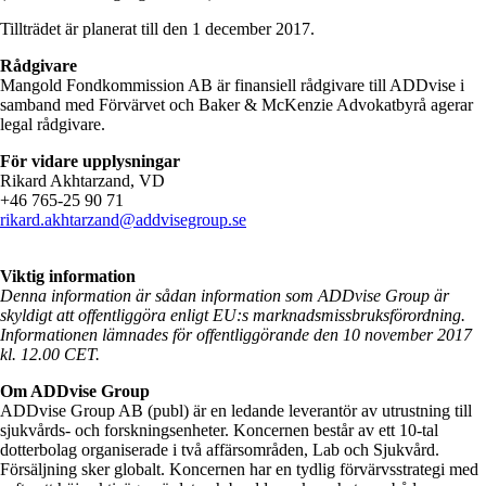
Tillträdet är planerat till den 1 december 2017.
Rådgivare
Mangold Fondkommission AB är finansiell rådgivare till ADDvise i
samband med Förvärvet och Baker & McKenzie Advokatbyrå agerar
legal rådgivare.
För vidare upplysningar
Rikard Akhtarzand, VD
+46 765-25 90 71
rikard.akhtarzand@addvisegroup.se
Viktig information
Denna information är sådan information som ADDvise Group är
skyldigt att offentliggöra enligt EU:s marknadsmissbruksförordning.
Informationen lämnades för offentliggörande den 10 november 2017
kl. 12
.00 CET.
Om ADDvise Group
ADDvise Group AB (publ) är en ledande leverantör av utrustning till
sjukvårds- och forskningsenheter. Koncernen består av ett 10-tal
dotterbolag organiserade i två affärsområden, Lab och Sjukvård.
Försäljning sker globalt. Koncernen har en tydlig förvärvsstrategi med