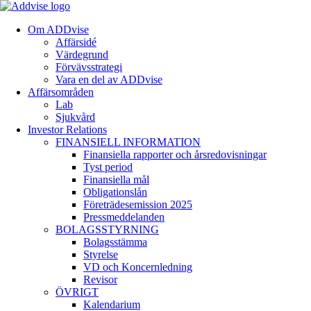
Om ADDvise
Affärsidé
Värdegrund
Förvävsstrategi
Vara en del av ADDvise
Affärsområden
Lab
Sjukvård
Investor Relations
FINANSIELL INFORMATION
Finansiella rapporter och årsredovisningar
Tyst period
Finansiella mål
Obligationslån
Företrädesemission 2025
Pressmeddelanden
BOLAGSSTYRNING
Bolagsstämma
Styrelse
VD och Koncernledning
Revisor
ÖVRIGT
Kalendarium