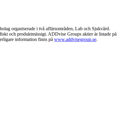
rbolag organiserade i två affärsområden, Lab och Sjukvård.
afiskt och produktmässigt. ADDvise Groups aktier är listade på
terligare information finns på
www.addvisegroup.se
.