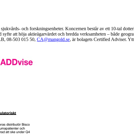
sjukvårds- och forskningsenheter. Koncernen består av ett 10-tal dotte
ed syfte att höja aktieägarvärdet och bredda verksamheten – både geogr
AB, 08-503 015 50,
CA@mangold.se
,
ä
r bolagets Certified Adviser. Yt