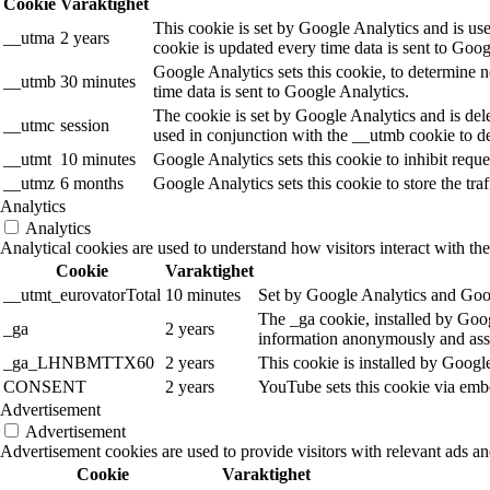
Cookie
Varaktighet
This cookie is set by Google Analytics and is use
__utma
2 years
cookie is updated every time data is sent to Goog
Google Analytics sets this cookie, to determine n
__utmb
30 minutes
time data is sent to Google Analytics.
The cookie is set by Google Analytics and is dele
__utmc
session
used in conjunction with the __utmb cookie to de
__utmt
10 minutes
Google Analytics sets this cookie to inhibit reques
__utmz
6 months
Google Analytics sets this cookie to store the tra
Analytics
Analytics
Analytical cookies are used to understand how visitors interact with the
Cookie
Varaktighet
__utmt_eurovatorTotal
10 minutes
Set by Google Analytics and Goog
The _ga cookie, installed by Googl
_ga
2 years
information anonymously and assi
_ga_LHNBMTTX60
2 years
This cookie is installed by Googl
CONSENT
2 years
YouTube sets this cookie via emb
Advertisement
Advertisement
Advertisement cookies are used to provide visitors with relevant ads a
Cookie
Varaktighet