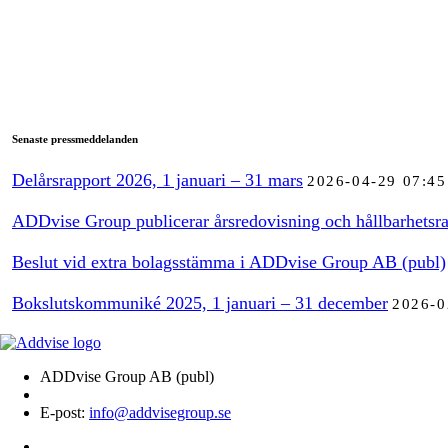
Senaste pressmeddelanden
Delårsrapport 2026, 1 januari – 31 mars
2026-04-29 07:45
ADDvise Group publicerar årsredovisning och hållbarhetsra
Beslut vid extra bolagsstämma i ADDvise Group AB (publ)
Bokslutskommuniké 2025, 1 januari – 31 december
2026-0
ADDvise Group AB (publ)
E-post:
info@addvisegroup.se