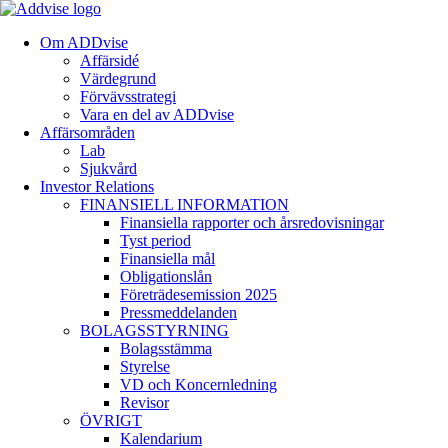
Om ADDvise
Affärsidé
Värdegrund
Förvävsstrategi
Vara en del av ADDvise
Affärsområden
Lab
Sjukvård
Investor Relations
FINANSIELL INFORMATION
Finansiella rapporter och årsredovisningar
Tyst period
Finansiella mål
Obligationslån
Företrädesemission 2025
Pressmeddelanden
BOLAGSSTYRNING
Bolagsstämma
Styrelse
VD och Koncernledning
Revisor
ÖVRIGT
Kalendarium