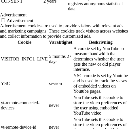
CONSENT
2 years
registers anonymous statistical
data.
Advertisement
Advertisement
Advertisement cookies are used to provide visitors with relevant ads
and marketing campaigns. These cookies track visitors across websites
and collect information to provide customized ads.
Cookie
Varaktighet
Beskrivning
A cookie set by YouTube to
measure bandwidth that
5 months 27
VISITOR_INFO1_LIVE
determines whether the user
days
gets the new or old player
interface.
YSC cookie is set by Youtube
and is used to track the views
YSC
session
of embedded videos on
Youtube pages.
YouTube sets this cookie to
yt-remote-connected-
store the video preferences of
never
devices
the user using embedded
YouTube video.
YouTube sets this cookie to
store the video preferences of
yt-remote-device-id
never