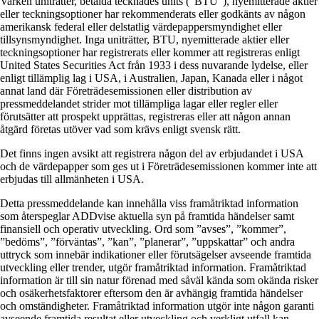
Varken uniträtter, betalda tecknades units (”BTU”), nyemitterade aktier
eller teckningsoptioner har rekommenderats eller godkänts av någon
amerikansk federal eller delstatlig värdepappersmyndighet eller
tillsynsmyndighet. Inga uniträtter, BTU, nyemitterade aktier eller
teckningsoptioner har registrerats eller kommer att registreras enligt
United States Securities Act från 1933 i dess nuvarande lydelse, eller
enligt tillämplig lag i USA, i Australien, Japan, Kanada eller i något
annat land där Företrädesemissionen eller distribution av
pressmeddelandet strider mot tillämpliga lagar eller regler eller
förutsätter att prospekt upprättas, registreras eller att någon annan
åtgärd företas utöver vad som krävs enligt svensk rätt.
Det finns ingen avsikt att registrera någon del av erbjudandet i USA
och de värdepapper som ges ut i Företrädesemissionen kommer inte att
erbjudas till allmänheten i USA.
Detta pressmeddelande kan innehålla viss framåtriktad information
som återspeglar ADDvise aktuella syn på framtida händelser samt
finansiell och operativ utveckling. Ord som ”avses”, ”kommer”,
”bedöms”, ”förväntas”, ”kan”, ”planerar”, ”uppskattar” och andra
uttryck som innebär indikationer eller förutsägelser avseende framtida
utveckling eller trender, utgör framåtriktad information. Framåtriktad
information är till sin natur förenad med såväl kända som okända risker
och osäkerhetsfaktorer eftersom den är avhängig framtida händelser
och omständigheter. Framåtriktad information utgör inte någon garanti
avseende framtida resultat eller utveckling och verkligt utfall kan