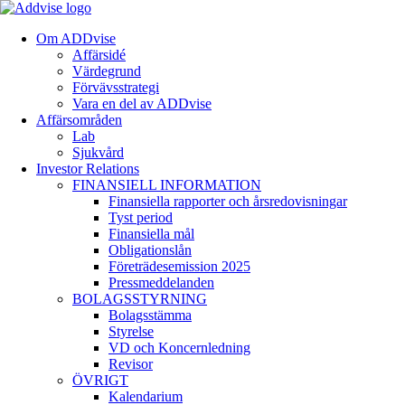
Om ADDvise
Affärsidé
Värdegrund
Förvävsstrategi
Vara en del av ADDvise
Affärsområden
Lab
Sjukvård
Investor Relations
FINANSIELL INFORMATION
Finansiella rapporter och årsredovisningar
Tyst period
Finansiella mål
Obligationslån
Företrädesemission 2025
Pressmeddelanden
BOLAGSSTYRNING
Bolagsstämma
Styrelse
VD och Koncernledning
Revisor
ÖVRIGT
Kalendarium