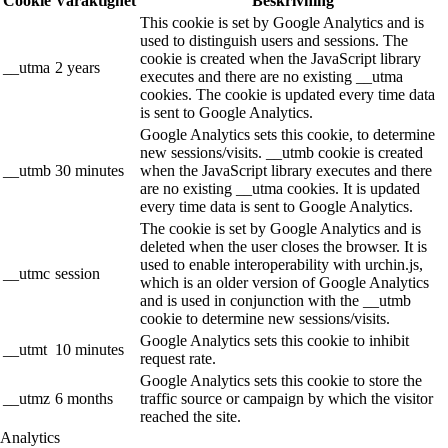
Cookie
Varaktighet
Beskrivning
This cookie is set by Google Analytics and is
used to distinguish users and sessions. The
cookie is created when the JavaScript library
__utma
2 years
executes and there are no existing __utma
cookies. The cookie is updated every time data
is sent to Google Analytics.
Google Analytics sets this cookie, to determine
new sessions/visits. __utmb cookie is created
__utmb
30 minutes
when the JavaScript library executes and there
are no existing __utma cookies. It is updated
every time data is sent to Google Analytics.
The cookie is set by Google Analytics and is
deleted when the user closes the browser. It is
used to enable interoperability with urchin.js,
__utmc
session
which is an older version of Google Analytics
and is used in conjunction with the __utmb
cookie to determine new sessions/visits.
Google Analytics sets this cookie to inhibit
__utmt
10 minutes
request rate.
Google Analytics sets this cookie to store the
__utmz
6 months
traffic source or campaign by which the visitor
reached the site.
Analytics