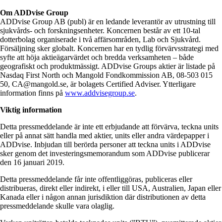
Om ADDvise Group
ADDvise Group AB (publ) är en ledande leverantör av utrustning till
sjukvårds- och forskningsenheter. Koncernen består av ett 10-tal
dotterbolag organiserade i två affärsområden, Lab och Sjukvård.
Försäljning sker globalt. Koncernen har en tydlig förvärvsstrategi med
syfte att höja aktieägarvärdet och bredda verksamheten – både
geografiskt och produktmässigt. ADDvise Groups aktier är listade på
Nasdaq First North och Mangold Fondkommission AB, 08-503 015
50,
CA@mangold.se
,
är bolagets Certified Adviser. Ytterligare
information finns på
www.addvisegroup.se
.
Viktig information
Detta pressmeddelande är inte ett erbjudande att förvärva, teckna units
eller på annat sätt handla med aktier, units eller andra värdepapper i
ADDvise. Inbjudan till berörda personer att teckna units i ADDvise
sker genom det investeringsmemorandum som ADDvise publicerar
den 16 januari 2019.
Detta pressmeddelande får inte offentliggöras, publiceras eller
distribueras, direkt eller indirekt, i eller till USA, Australien, Japan eller
Kanada eller i någon annan jurisdiktion där distributionen av detta
pressmeddelande skulle vara olaglig.