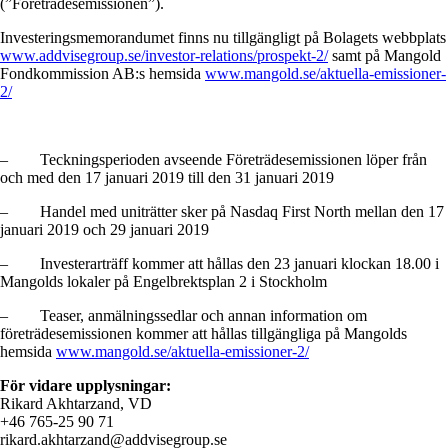
(”Företrädesemissionen”).
Investeringsmemorandumet finns nu tillgängligt på Bolagets webbplats
www.addvisegroup.se/investor-relations/prospekt-2/
samt på Mangold
Fondkommission AB:s hemsida
www.mangold.se/aktuella-emissioner-
2/
–
Teckningsperioden avseende Företrädesemissionen löper från
och med den 17 januari 2019 till den 31 januari 2019
–
Handel med uniträtter sker på Nasdaq First North mellan den 17
januari 2019 och 29 januari 2019
–
Investerarträff kommer att hållas den 23 januari klockan 18.00 i
Mangolds lokaler på Engelbrektsplan 2 i Stockholm
–
Teaser, anmälningssedlar och annan information om
företrädesemissionen kommer att hållas tillgängliga på Mangolds
hemsida
www.mangold.se/aktuella-emissioner-2/
För vidare upplysningar:
Rikard Akhtarzand, VD
+46 765-25 90 71
rikard.akhtarzand@addvisegroup.se