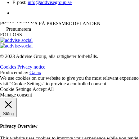
E-post:
info@addvisegroup.se
PRENUMERERA PÅ PRESSMEDDELANDEN
Prenumerera
FÖLJ OSS
© 2023 Addvise Group, alla rättigheter förbehålls.
Cookies
Privacy notice
Producerad av
Galax
We use cookies on our website to give you the most relevant experienc
visit "Cookie Settings" to provide a controlled consent.
Cookie Settings
Accept All
Manage consent
Stäng
Privacy Overview
This website uses cookies to improve your experience while you navigate