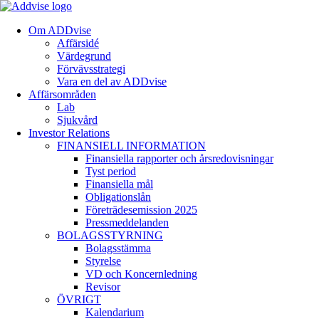
Om ADDvise
Affärsidé
Värdegrund
Förvävsstrategi
Vara en del av ADDvise
Affärsområden
Lab
Sjukvård
Investor Relations
FINANSIELL INFORMATION
Finansiella rapporter och årsredovisningar
Tyst period
Finansiella mål
Obligationslån
Företrädesemission 2025
Pressmeddelanden
BOLAGSSTYRNING
Bolagsstämma
Styrelse
VD och Koncernledning
Revisor
ÖVRIGT
Kalendarium