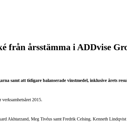
från årsstämma i ADDvise Grou
rna samt att tidigare balanserade vinstmedel, inklusive årets result
ör verksamhetsåret 2015.
Rikard Akhtarzand, Meg Tivéus samt Fredrik Celsing. Kenneth Lindqvist