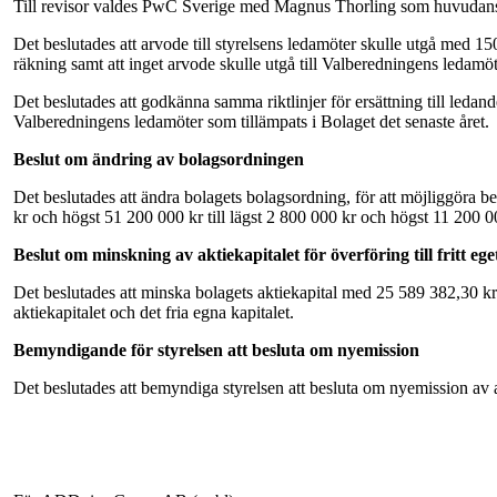
Till revisor valdes PwC Sverige med Magnus Thorling som huvudansva
Det beslutades att arvode till styrelsens ledamöter skulle utgå med 150
räkning samt att inget arvode skulle utgå till Valberedningens ledamöt
Det beslutades att godkänna samma riktlinjer för ersättning till le
Valberedningens ledamöter som tillämpats i Bolaget det senaste året.
Beslut om ändring av bolagsordningen
Det beslutades att ändra bolagets bolagsordning, för att möjliggöra b
kr och högst 51 200 000 kr till lägst 2 800 000 kr och högst 11 200 0
Beslut om minskning av aktiekapitalet för överföring till fritt ege
Det beslutades att minska bolagets aktiekapital med 25 589 382,30 kr frå
aktiekapitalet och det fria egna kapitalet.
Bemyndigande för styrelsen att besluta om nyemission
Det beslutades att bemyndiga styrelsen att besluta om nyemission av akti