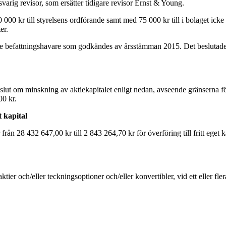
rig revisor, som ersätter tidigare revisor Ernst & Young.
 000 kr till styrelsens ordförande samt med 75 000 kr till i bolaget icke 
er.
dande befattningshavare som godkändes av årsstämman 2015. Det besluta
eslut om minskning av aktiekapitalet enligt nedan, avseende gränserna f
00 kr.
t kapital
n 28 432 647,00 kr till 2 843 264,70 kr för överföring till fritt eget kap
er och/eller teckningsoptioner och/eller konvertibler, vid ett eller flera 