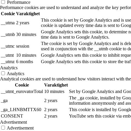
Performance
Performance cookies are used to understand and analyze the key performa
Cookie
Varaktighet
This cookie is set by Google Analytics and is use
__utma
2 years
cookie is updated every time data is sent to Goog
Google Analytics sets this cookie, to determine n
__utmb
30 minutes
time data is sent to Google Analytics.
The cookie is set by Google Analytics and is dele
__utmc
session
used in conjunction with the __utmb cookie to de
__utmt
10 minutes
Google Analytics sets this cookie to inhibit reques
__utmz
6 months
Google Analytics sets this cookie to store the tra
Analytics
Analytics
Analytical cookies are used to understand how visitors interact with the
Cookie
Varaktighet
__utmt_eurovatorTotal
10 minutes
Set by Google Analytics and Goog
The _ga cookie, installed by Googl
_ga
2 years
information anonymously and assi
_ga_LHNBMTTX60
2 years
This cookie is installed by Googl
CONSENT
2 years
YouTube sets this cookie via emb
Advertisement
Advertisement