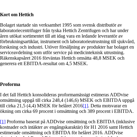
Kort om Hettich
Bolaget startade sin verksamhet 1995 som svensk distributör av
laboratoriecentrifuger från tyska Hettich Zentrifugen och har under
åren utökat sortimentet till att idag vara en ledande leverantör av
förbrukningsartiklar, instrument och laboratorieutrustning till sjukvård,
forskning och industri. Utöver försäljning av produkter har bolaget en
serviceavdelning som utför service på medicinteknisk utrustning.
Räkenskapsåret 2016 förväntas Hettich omsätta 48,8 MSEK och
generera ett EBITDA-resultat om 4,5 MSEK.
Proforma
I det fall Hettich konsolideras proformamässigt estimeras ADDvise
omsättning uppgå till cirka 248,4 (146,6) MSEK och EBITDA uppgå
till cirka 21,5 (4,4) MSEK för helåret 2016
[1]
. Detta motsvarar en
ökning om cirka 69 procent i omsättning och 389 procent i EBITDA.
[1]
Proforma baserat på ADDvise omsättning och EBITDA (inklusive
kostnader och intäkter av engångskaraktär) för H1 2016 samt Hettich
estimerade omsättning och EBITDA för helåret 2016. ADDvise