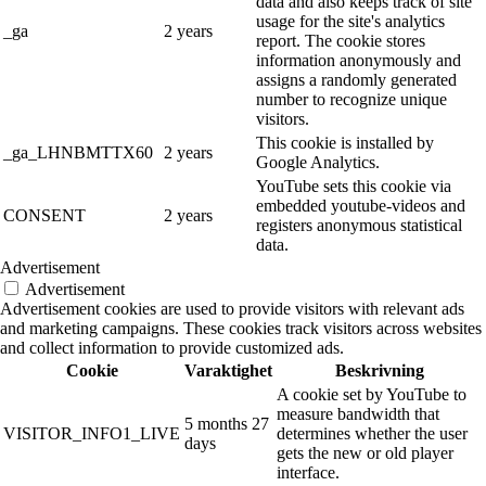
data and also keeps track of site
usage for the site's analytics
_ga
2 years
report. The cookie stores
information anonymously and
assigns a randomly generated
number to recognize unique
visitors.
This cookie is installed by
_ga_LHNBMTTX60
2 years
Google Analytics.
YouTube sets this cookie via
embedded youtube-videos and
CONSENT
2 years
registers anonymous statistical
data.
Advertisement
Advertisement
Advertisement cookies are used to provide visitors with relevant ads
and marketing campaigns. These cookies track visitors across websites
and collect information to provide customized ads.
Cookie
Varaktighet
Beskrivning
A cookie set by YouTube to
measure bandwidth that
5 months 27
VISITOR_INFO1_LIVE
determines whether the user
days
gets the new or old player
interface.