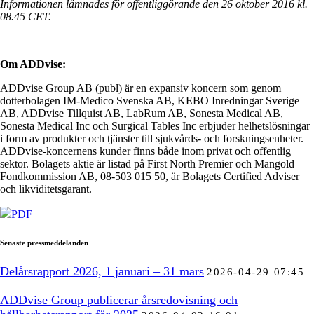
Informationen lämnades för offentliggörande den 26 oktober 2016 kl.
08.45 CET.
Om ADDvise:
ADDvise Group AB (publ) är en expansiv koncern som genom
dotterbolagen IM-Medico Svenska AB, KEBO Inredningar Sverige
AB, ADDvise Tillquist AB, LabRum AB, Sonesta Medical AB,
Sonesta Medical Inc och Surgical Tables Inc erbjuder helhetslösningar
i form av produkter och tjänster till sjukvårds- och forskningsenheter.
ADDvise-koncernens kunder finns både inom privat och offentlig
sektor. Bolagets aktie är listad på First North Premier och Mangold
Fondkommission AB, 08-503 015 50, är Bolagets Certified Adviser
och likviditetsgarant.
PDF
Senaste pressmeddelanden
Delårsrapport 2026, 1 januari – 31 mars
2026-04-29 07:45
ADDvise Group publicerar årsredovisning och