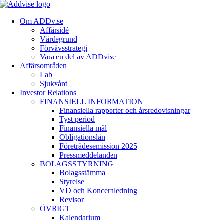
Om ADDvise
Affärsidé
Värdegrund
Förvävsstrategi
Vara en del av ADDvise
Affärsområden
Lab
Sjukvård
Investor Relations
FINANSIELL INFORMATION
Finansiella rapporter och årsredovisningar
Tyst period
Finansiella mål
Obligationslån
Företrädesemission 2025
Pressmeddelanden
BOLAGSSTYRNING
Bolagsstämma
Styrelse
VD och Koncernledning
Revisor
ÖVRIGT
Kalendarium