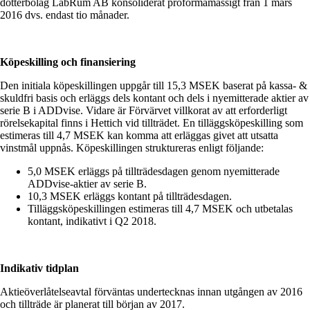
dotterbolag LabRum AB konsoliderat proformamässigt från 1 mars
2016 dvs. endast tio månader.
Köpeskilling och finansiering
Den initiala köpeskillingen uppgår till 15,3 MSEK baserat på kassa- &
skuldfri basis och erläggs dels kontant och dels i nyemitterade aktier av
serie B i ADDvise. Vidare är Förvärvet villkorat av att erforderligt
rörelsekapital finns i Hettich vid tillträdet. En tilläggsköpeskilling som
estimeras till 4,7 MSEK kan komma att erläggas givet att utsatta
vinstmål uppnås. Köpeskillingen struktureras enligt följande:
5,0 MSEK erläggs på tillträdesdagen genom nyemitterade
ADDvise-aktier av serie B.
10,3 MSEK erläggs kontant på tillträdesdagen.
Tilläggsköpeskillingen estimeras till 4,7 MSEK och utbetalas
kontant, indikativt i Q2 2018.
Indikativ tidplan
Aktieöverlåtelseavtal förväntas undertecknas innan utgången av 2016
och tillträde är planerat till början av 2017.