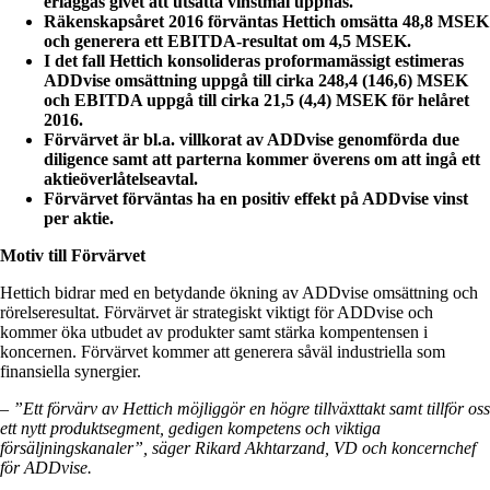
erläggas givet att utsatta vinstmål uppnås.
Räkenskapsåret 2016 förväntas Hettich omsätta 48,8 MSEK
och generera ett EBITDA-resultat om 4,5 MSEK.
I det fall Hettich konsolideras proformamässigt estimeras
ADDvise omsättning uppgå till cirka 248,4 (146,6) MSEK
och EBITDA uppgå till cirka 21,5 (4,4) MSEK för helåret
2016.
Förvärvet är bl.a. villkorat av ADDvise genomförda due
diligence samt att parterna kommer överens om att ingå ett
aktieöverlåtelseavtal.
Förvärvet förväntas ha en positiv effekt på ADDvise vinst
per aktie.
Motiv till Förvärvet
Hettich bidrar med en betydande ökning av ADDvise omsättning och
rörelseresultat. Förvärvet är strategiskt viktigt för ADDvise och
kommer öka utbudet av produkter samt stärka kompentensen i
koncernen. Förvärvet kommer att generera såväl industriella som
finansiella synergier.
– ”Ett förvärv av Hettich möjliggör en högre tillväxttakt samt tillför oss
ett nytt produktsegment, gedigen kompetens och viktiga
försäljningskanaler”, säger Rikard Akhtarzand, VD och koncernchef
för ADDvise.