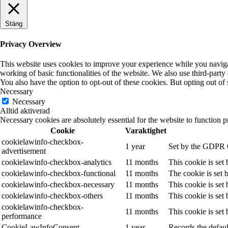
Stäng
Privacy Overview
This website uses cookies to improve your experience while you navigate
working of basic functionalities of the website. We also use third-part
You also have the option to opt-out of these cookies. But opting out o
Necessary
Necessary
Alltid aktiverad
Necessary cookies are absolutely essential for the website to function p
Cookie
Varaktighet
cookielawinfo-checkbox-
1 year
Set by the GDPR Co
advertisement
cookielawinfo-checkbox-analytics
11 months
This cookie is set
cookielawinfo-checkbox-functional
11 months
The cookie is set 
cookielawinfo-checkbox-necessary
11 months
This cookie is set
cookielawinfo-checkbox-others
11 months
This cookie is set
cookielawinfo-checkbox-
11 months
This cookie is set
performance
CookieLawInfoConsent
1 year
Records the defaul