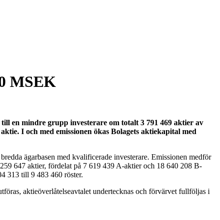
8,0 MSEK
ill en mindre grupp investerare om totalt 3 791 469 aktier av
r aktie. I och med emissionen ökas Bolagets aktiekapital med
mt bredda ägarbasen med kvalificerade investerare. Emissionen medför
 26 259 647 aktier, fördelat på 7 619 439 A-aktier och 18 640 208 B-
 313 till 9 483 460 röster.
as, aktieöverlåtelseavtalet undertecknas och förvärvet fullföljas i