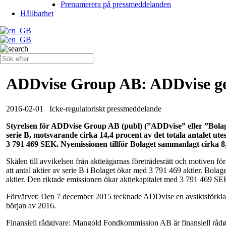
Prenumerera på pressmeddelanden
Hållbarhet
ADDvise Group AB: ADDvise g
2016-02-01
Icke-regulatoriskt pressmeddelande
Styrelsen för ADDvise Group AB (publ) (”ADDvise” eller ”Bolaget
serie B, motsvarande cirka 14,4 procent av det totala antalet ut
3 791 469 SEK. Nyemissionen tillför Bolaget sammanlagt cirka 
Skälen till avvikelsen från aktieägarnas företrädesrätt och motiven 
att antal aktier av serie B i Bolaget ökar med 3 791 469 aktier. Bolage
aktier. Den riktade emissionen ökar aktiekapitalet med 3 791 469 SEK,
Förvärvet: Den 7 december 2015 tecknade ADDvise en avsiktsförklarin
början av 2016.
Finansiell rådgivare: Mangold Fondkommission AB är finansiell råd