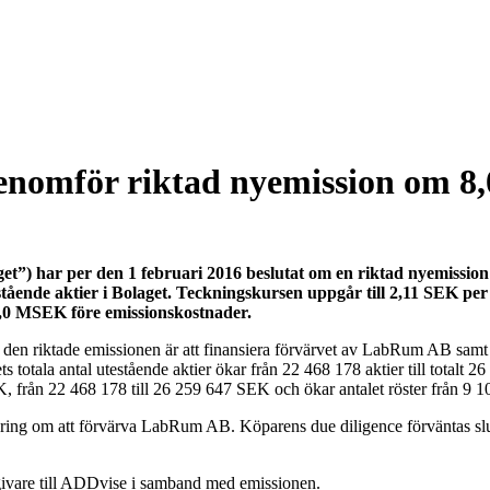
enomför riktad nyemission om 
”) har per den 1 februari 2016 beslutat om en riktad nyemission t
estående aktier i Bolaget. Teckningskursen uppgår till 2,11 SEK pe
8,0 MSEK före emissionskostnader.
för den riktade emissionen är att finansiera förvärvet av LabRum AB sa
ts totala antal utestående aktier ökar från 22 468 178 aktier till totalt
 från 22 468 178 till 26 259 647 SEK och ökar antalet röster från 9 104
g om att förvärva LabRum AB. Köparens due diligence förväntas slutför
givare till ADDvise i samband med emissionen.