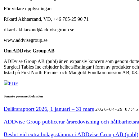
För vidare upplysningar:
Rikard Akhtarzand, VD, +46 765-25 90 71
rikard.akhtarzand@addvisegroup.se
www.addvisegroup.se
Om ADDvise Group AB
ADDvise Group AB (publ) är en expansiv koncern som genom dotte
Surgical Tables Inc erbjuder helhetslösningar i form av produkter och
listad på First North Premier och Mangold Fondkommission AB, 08-503
PDF
Senaste pressmeddelanden
Delårsrapport 2026, 1 januari – 31 mars
2026-04-29 07:45
ADDvise Group publicerar årsredovisning och hållbarhetsra
Beslut vid extra bolagsstämma i ADDvise Group AB (publ)