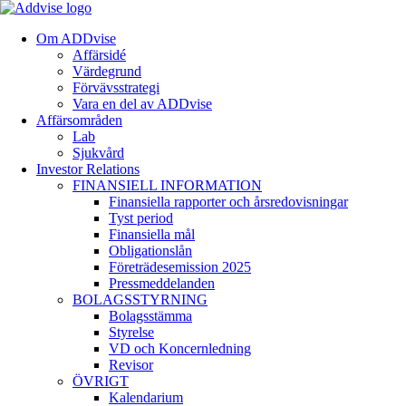
Om ADDvise
Affärsidé
Värdegrund
Förvävsstrategi
Vara en del av ADDvise
Affärsområden
Lab
Sjukvård
Investor Relations
FINANSIELL INFORMATION
Finansiella rapporter och årsredovisningar
Tyst period
Finansiella mål
Obligationslån
Företrädesemission 2025
Pressmeddelanden
BOLAGSSTYRNING
Bolagsstämma
Styrelse
VD och Koncernledning
Revisor
ÖVRIGT
Kalendarium