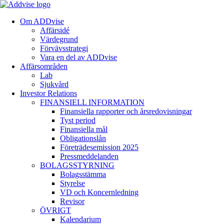
Om ADDvise
Affärsidé
Värdegrund
Förvävsstrategi
Vara en del av ADDvise
Affärsområden
Lab
Sjukvård
Investor Relations
FINANSIELL INFORMATION
Finansiella rapporter och årsredovisningar
Tyst period
Finansiella mål
Obligationslån
Företrädesemission 2025
Pressmeddelanden
BOLAGSSTYRNING
Bolagsstämma
Styrelse
VD och Koncernledning
Revisor
ÖVRIGT
Kalendarium