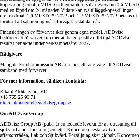
köpeskilling om 4,5 MUSD och en räntefri säljarrevers om 0,6 MUSD
med en löptid om 24 månader. Vidare kan två tilläggsköpeskillingar
om maximalt 1,0 MUSD för 2022 och 1,2 MUSD för 2023 betalas ut
förutsatt att säljaren uppnår i förväg fastställda mål.
Finansieringen av förvärvet sker genom egna medel. ADDvise
bedömer att förvärvet kommer att ha en positiv effekt på ADDvise
resultat per aktie under verksamhetsåret 2022.
Rådgivare
Mangold Fondkommission AB är finansiell rådgivare till ADDvise i
samband med förvärvet.
För mer information, vänligen kontakta:
Rikard Akhtarzand, VD
+46 765-25 90 71
rikard.akhtarzand@addvisegroup.se
Om ADDvise Group
ADDvise Group AB (publ) är en ledande leverantör av utrustning till
sjukvårds- och forskningsenheter. Koncernen består av två
affärsområden, Lab och Sjukvård. Försäljning sker globalt. Koncernen