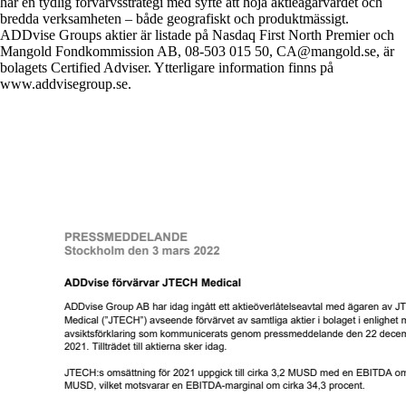
har en tydlig förvärvsstrategi med syfte att höja aktieägarvärdet och
bredda verksamheten – både geografiskt och produktmässigt.
ADDvise Groups aktier är listade på Nasdaq First North Premier och
Mangold Fondkommission AB, 08-503 015 50, CA@mangold.se, är
bolagets Certified Adviser. Ytterligare information finns på
www.addvisegroup.se.