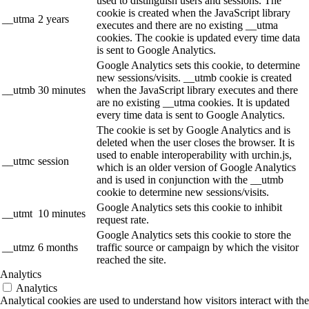
used to distinguish users and sessions. The
cookie is created when the JavaScript library
__utma
2 years
executes and there are no existing __utma
cookies. The cookie is updated every time data
is sent to Google Analytics.
Google Analytics sets this cookie, to determine
new sessions/visits. __utmb cookie is created
__utmb
30 minutes
when the JavaScript library executes and there
are no existing __utma cookies. It is updated
every time data is sent to Google Analytics.
The cookie is set by Google Analytics and is
deleted when the user closes the browser. It is
used to enable interoperability with urchin.js,
__utmc
session
which is an older version of Google Analytics
and is used in conjunction with the __utmb
cookie to determine new sessions/visits.
Google Analytics sets this cookie to inhibit
__utmt
10 minutes
request rate.
Google Analytics sets this cookie to store the
__utmz
6 months
traffic source or campaign by which the visitor
reached the site.
Analytics
Analytics
Analytical cookies are used to understand how visitors interact with the