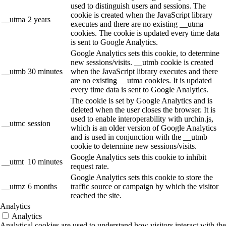
used to distinguish users and sessions. The
cookie is created when the JavaScript library
__utma
2 years
executes and there are no existing __utma
cookies. The cookie is updated every time data
is sent to Google Analytics.
Google Analytics sets this cookie, to determine
new sessions/visits. __utmb cookie is created
__utmb
30 minutes
when the JavaScript library executes and there
are no existing __utma cookies. It is updated
every time data is sent to Google Analytics.
The cookie is set by Google Analytics and is
deleted when the user closes the browser. It is
used to enable interoperability with urchin.js,
__utmc
session
which is an older version of Google Analytics
and is used in conjunction with the __utmb
cookie to determine new sessions/visits.
Google Analytics sets this cookie to inhibit
__utmt
10 minutes
request rate.
Google Analytics sets this cookie to store the
__utmz
6 months
traffic source or campaign by which the visitor
reached the site.
Analytics
Analytics
Analytical cookies are used to understand how visitors interact with the