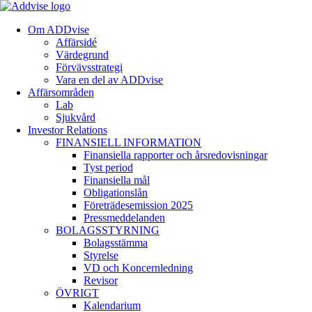
Om ADDvise
Affärsidé
Värdegrund
Förvävsstrategi
Vara en del av ADDvise
Affärsområden
Lab
Sjukvård
Investor Relations
FINANSIELL INFORMATION
Finansiella rapporter och årsredovisningar
Tyst period
Finansiella mål
Obligationslån
Företrädesemission 2025
Pressmeddelanden
BOLAGSSTYRNING
Bolagsstämma
Styrelse
VD och Koncernledning
Revisor
ÖVRIGT
Kalendarium