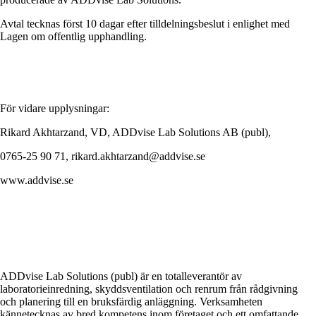
Avtal tecknas först 10 dagar efter tilldelningsbeslut i enlighet med
Lagen om offentlig upphandling.
För vidare upplysningar:
Rikard Akhtarzand, VD, ADDvise Lab Solutions AB (publ),
0765-25 90 71, rikard.akhtarzand@addvise.se
www.addvise.se
ADDvise Lab Solutions (publ) är en totalleverantör av
laboratorieinredning, skyddsventilation och renrum från rådgivning
och planering till en bruksfärdig anläggning. Verksamheten
kännetecknas av bred kompetens inom företaget och ett omfattande