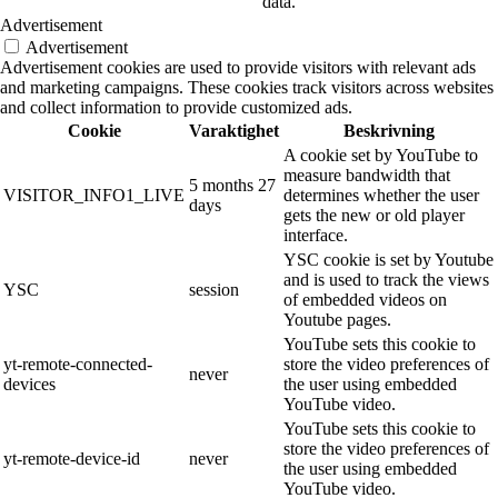
data.
Advertisement
Advertisement
Advertisement cookies are used to provide visitors with relevant ads
and marketing campaigns. These cookies track visitors across websites
and collect information to provide customized ads.
Cookie
Varaktighet
Beskrivning
A cookie set by YouTube to
measure bandwidth that
5 months 27
VISITOR_INFO1_LIVE
determines whether the user
days
gets the new or old player
interface.
YSC cookie is set by Youtube
and is used to track the views
YSC
session
of embedded videos on
Youtube pages.
YouTube sets this cookie to
yt-remote-connected-
store the video preferences of
never
devices
the user using embedded
YouTube video.
YouTube sets this cookie to
store the video preferences of
yt-remote-device-id
never
the user using embedded
YouTube video.