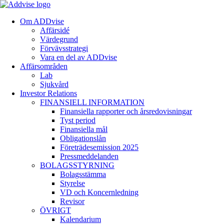
Om ADDvise
Affärsidé
Värdegrund
Förvävsstrategi
Vara en del av ADDvise
Affärsområden
Lab
Sjukvård
Investor Relations
FINANSIELL INFORMATION
Finansiella rapporter och årsredovisningar
Tyst period
Finansiella mål
Obligationslån
Företrädesemission 2025
Pressmeddelanden
BOLAGSSTYRNING
Bolagsstämma
Styrelse
VD och Koncernledning
Revisor
ÖVRIGT
Kalendarium