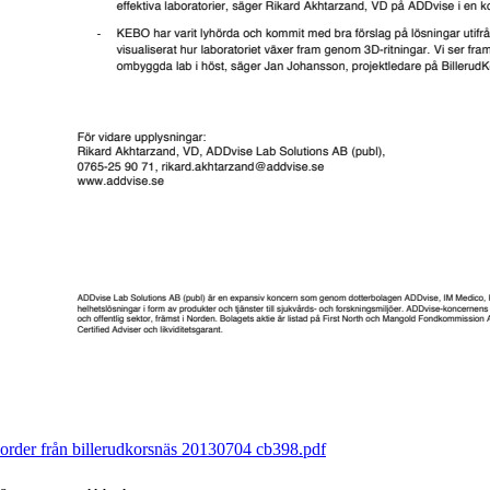
order från billerudkorsnäs 20130704 cb398.pdf