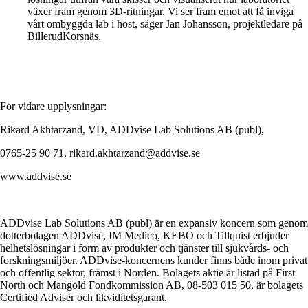
växer fram genom 3D-ritningar. Vi ser fram emot att få inviga
vårt ombyggda lab i höst, säger Jan Johansson, projektledare på
BillerudKorsnäs.
För vidare upplysningar:
Rikard Akhtarzand, VD, ADDvise Lab Solutions AB (publ),
0765-25 90 71, rikard.akhtarzand@addvise.se
www.addvise.se
ADDvise Lab Solutions AB (publ) är en expansiv koncern som genom
dotterbolagen ADDvise, IM Medico, KEBO och Tillquist erbjuder
helhetslösningar i form av produkter och tjänster till sjukvårds- och
forskningsmiljöer. ADDvise-koncernens kunder finns både inom privat
och offentlig sektor, främst i Norden. Bolagets aktie är listad på First
North och Mangold Fondkommission AB, 08-503 015 50, är bolagets
Certified Adviser och likviditetsgarant.