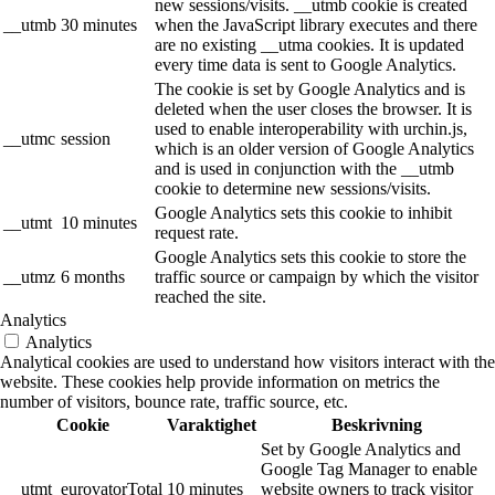
new sessions/visits. __utmb cookie is created
__utmb
30 minutes
when the JavaScript library executes and there
are no existing __utma cookies. It is updated
every time data is sent to Google Analytics.
The cookie is set by Google Analytics and is
deleted when the user closes the browser. It is
used to enable interoperability with urchin.js,
__utmc
session
which is an older version of Google Analytics
and is used in conjunction with the __utmb
cookie to determine new sessions/visits.
Google Analytics sets this cookie to inhibit
__utmt
10 minutes
request rate.
Google Analytics sets this cookie to store the
__utmz
6 months
traffic source or campaign by which the visitor
reached the site.
Analytics
Analytics
Analytical cookies are used to understand how visitors interact with the
website. These cookies help provide information on metrics the
number of visitors, bounce rate, traffic source, etc.
Cookie
Varaktighet
Beskrivning
Set by Google Analytics and
Google Tag Manager to enable
__utmt_eurovatorTotal
10 minutes
website owners to track visitor