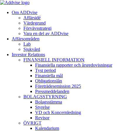
Om ADDvise
Affärsidé
Värdegrund
Förvävsstrategi
Vara en del av ADDvise
Affärsområden
Lab
Sjukvård
Investor Relations
FINANSIELL INFORMATION
Finansiella rapporter och årsredovisningar
Tyst period
Finansiella mål
Obligationslån
Företrädesemission 2025
Pressmeddelanden
BOLAGSSTYRNING
Bolagsstämma
Styrelse
VD och Koncernledning
Revisor
ÖVRIGT
Kalendarium