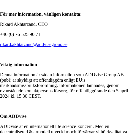
För mer information, vänligen kontakta:
Rikard Akhtarzand, CEO
+46 (0) 76-525 90 71
rikard.akhtarzand@addvisegroup.se
Viktig information
Denna information är sådan information som ADDvise Group AB
(publ) är skyldigt att offentliggöra enligt EU:s
marknadsmissbruksförordning. Informationen lämnades, genom
ovanstående kontaktpersons försorg, för offentliggörande den 5 april
2024 kl. 15:30 CEST.
Om ADDvise
ADDvise är en internationell life science-koncern. Med en
decentraliserad ägarmodell utvecklar och förvärvar vi högkvalitativa