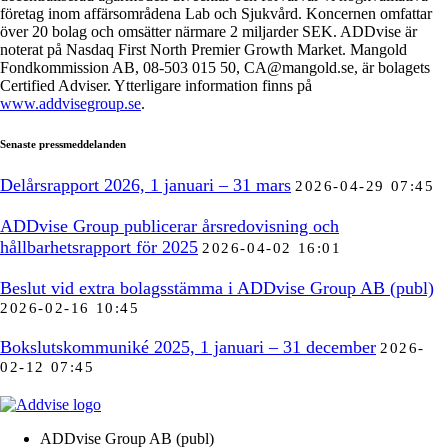
företag inom affärsområdena Lab och Sjukvård. Koncernen omfattar
över 20 bolag och omsätter närmare 2 miljarder SEK. ADDvise är
noterat på Nasdaq First North Premier Growth Market. Mangold
Fondkommission AB, 08-503 015 50, CA@mangold.se, är bolagets
Certified Adviser. Ytterligare information finns på
www.addvisegroup.se
.
Senaste pressmeddelanden
Delårsrapport 2026, 1 januari – 31 mars
2026-04-29 07:45
ADDvise Group publicerar årsredovisning och
hållbarhetsrapport för 2025
2026-04-02 16:01
Beslut vid extra bolagsstämma i ADDvise Group AB (publ)
2026-02-16 10:45
Bokslutskommuniké 2025, 1 januari – 31 december
2026-
02-12 07:45
ADDvise Group AB (publ)