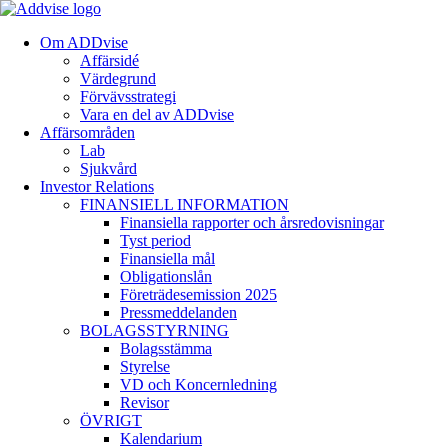
Om ADDvise
Affärsidé
Värdegrund
Förvävsstrategi
Vara en del av ADDvise
Affärsområden
Lab
Sjukvård
Investor Relations
FINANSIELL INFORMATION
Finansiella rapporter och årsredovisningar
Tyst period
Finansiella mål
Obligationslån
Företrädesemission 2025
Pressmeddelanden
BOLAGSSTYRNING
Bolagsstämma
Styrelse
VD och Koncernledning
Revisor
ÖVRIGT
Kalendarium