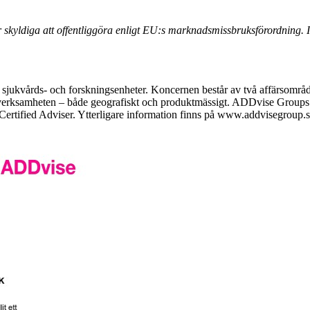
yldiga att offentliggöra enligt EU:s marknadsmissbruksförordning. I
 sjukvårds- och forskningsenheter. Koncernen består av två affärsområ
da verksamheten – både geografiskt och produktmässigt. ADDvise Groups
tified Adviser. Ytterligare information finns på www.addvisegroup.