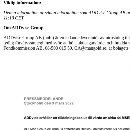
Viktig information:
Denna information är sådan information som ADDvise Group AB är sk
11:10 CET.
Om ADDvise Group
ADDvise Group AB (publ) är en ledande leverantör av utrustning till
tydlig förvärvsstrategi med syfte att höja aktieägarvärdet och bred
Fondkommission AB, 08-503 015 50, CA@mangold.se, är bolagets Cer