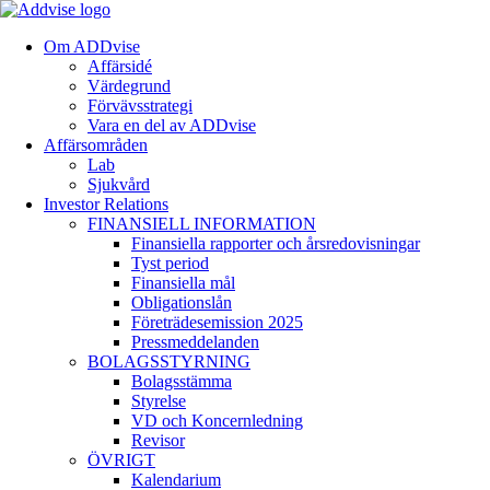
Om ADDvise
Affärsidé
Värdegrund
Förvävsstrategi
Vara en del av ADDvise
Affärsområden
Lab
Sjukvård
Investor Relations
FINANSIELL INFORMATION
Finansiella rapporter och årsredovisningar
Tyst period
Finansiella mål
Obligationslån
Företrädesemission 2025
Pressmeddelanden
BOLAGSSTYRNING
Bolagsstämma
Styrelse
VD och Koncernledning
Revisor
ÖVRIGT
Kalendarium