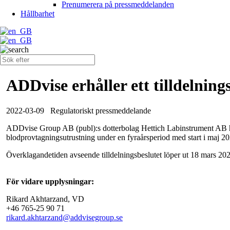
Prenumerera på pressmeddelanden
Hållbarhet
ADDvise erhåller ett tilldelnin
2022-03-09
Regulatoriskt pressmeddelande
ADDvise Group AB (publ):s dotterbolag Hettich Labinstrument AB har e
blodprovtagningsutrustning under en fyraårsperiod med start i maj 20
Överklagandetiden avseende tilldelningsbeslutet löper ut 18 mars 20
För vidare upplysningar:
Rikard Akhtarzand, VD
+46 765-25 90 71
rikard.akhtarzand@addvisegroup.se