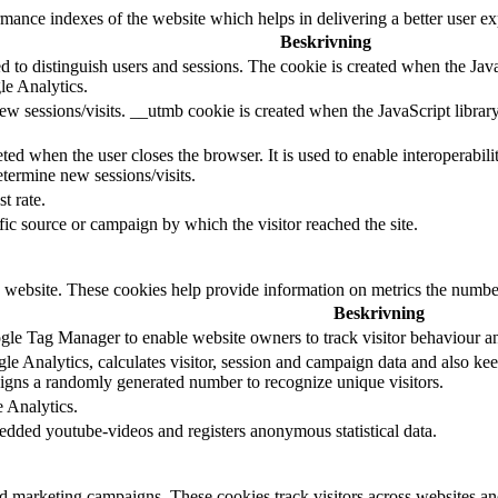
nce indexes of the website which helps in delivering a better user expe
Beskrivning
d to distinguish users and sessions. The cookie is created when the Jav
le Analytics.
ew sessions/visits. __utmb cookie is created when the JavaScript librar
ted when the user closes the browser. It is used to enable interoperabili
termine new sessions/visits.
t rate.
ffic source or campaign by which the visitor reached the site.
 website. These cookies help provide information on metrics the number o
Beskrivning
le Tag Manager to enable website owners to track visitor behaviour a
e Analytics, calculates visitor, session and campaign data and also keeps
gns a randomly generated number to recognize unique visitors.
e Analytics.
edded youtube-videos and registers anonymous statistical data.
nd marketing campaigns. These cookies track visitors across websites an