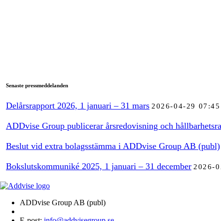
Senaste pressmeddelanden
Delårsrapport 2026, 1 januari – 31 mars
2026-04-29 07:45
ADDvise Group publicerar årsredovisning och hållbarhetsra
Beslut vid extra bolagsstämma i ADDvise Group AB (publ)
Bokslutskommuniké 2025, 1 januari – 31 december
2026-0
ADDvise Group AB (publ)
E-post:
info@addvisegroup.se