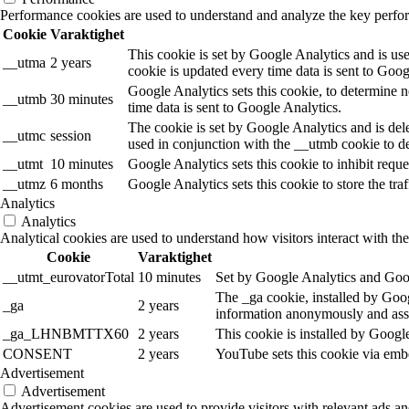
Performance cookies are used to understand and analyze the key performa
Cookie
Varaktighet
This cookie is set by Google Analytics and is use
__utma
2 years
cookie is updated every time data is sent to Goog
Google Analytics sets this cookie, to determine n
__utmb
30 minutes
time data is sent to Google Analytics.
The cookie is set by Google Analytics and is dele
__utmc
session
used in conjunction with the __utmb cookie to de
__utmt
10 minutes
Google Analytics sets this cookie to inhibit reques
__utmz
6 months
Google Analytics sets this cookie to store the tra
Analytics
Analytics
Analytical cookies are used to understand how visitors interact with the
Cookie
Varaktighet
__utmt_eurovatorTotal
10 minutes
Set by Google Analytics and Goog
The _ga cookie, installed by Googl
_ga
2 years
information anonymously and assi
_ga_LHNBMTTX60
2 years
This cookie is installed by Googl
CONSENT
2 years
YouTube sets this cookie via emb
Advertisement
Advertisement
Advertisement cookies are used to provide visitors with relevant ads a