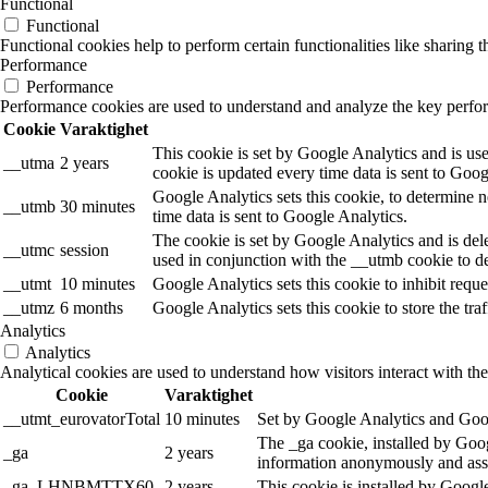
Functional
Functional
Functional cookies help to perform certain functionalities like sharing t
Performance
Performance
Performance cookies are used to understand and analyze the key performa
Cookie
Varaktighet
This cookie is set by Google Analytics and is use
__utma
2 years
cookie is updated every time data is sent to Goog
Google Analytics sets this cookie, to determine n
__utmb
30 minutes
time data is sent to Google Analytics.
The cookie is set by Google Analytics and is dele
__utmc
session
used in conjunction with the __utmb cookie to de
__utmt
10 minutes
Google Analytics sets this cookie to inhibit reques
__utmz
6 months
Google Analytics sets this cookie to store the tra
Analytics
Analytics
Analytical cookies are used to understand how visitors interact with the
Cookie
Varaktighet
__utmt_eurovatorTotal
10 minutes
Set by Google Analytics and Goog
The _ga cookie, installed by Googl
_ga
2 years
information anonymously and assi
_ga_LHNBMTTX60
2 years
This cookie is installed by Googl