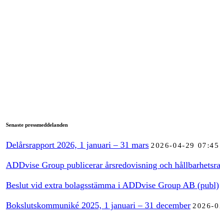
Senaste pressmeddelanden
Delårsrapport 2026, 1 januari – 31 mars
2026-04-29 07:45
ADDvise Group publicerar årsredovisning och hållbarhetsra
Beslut vid extra bolagsstämma i ADDvise Group AB (publ)
Bokslutskommuniké 2025, 1 januari – 31 december
2026-0