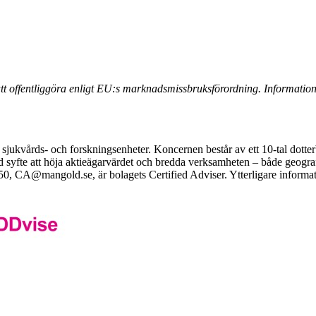
 offentliggöra enligt EU:s marknadsmissbruksförordning. Informatione
sjukvårds- och forskningsenheter. Koncernen består av ett 10-tal dotte
ed syfte att höja aktieägarvärdet och bredda verksamheten – både geogr
50,
CA@mangold.se
, är bolagets Certified Adviser. Ytterligare informa