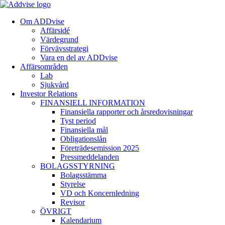
Om ADDvise
Affärsidé
Värdegrund
Förvävsstrategi
Vara en del av ADDvise
Affärsområden
Lab
Sjukvård
Investor Relations
FINANSIELL INFORMATION
Finansiella rapporter och årsredovisningar
Tyst period
Finansiella mål
Obligationslån
Företrädesemission 2025
Pressmeddelanden
BOLAGSSTYRNING
Bolagsstämma
Styrelse
VD och Koncernledning
Revisor
ÖVRIGT
Kalendarium