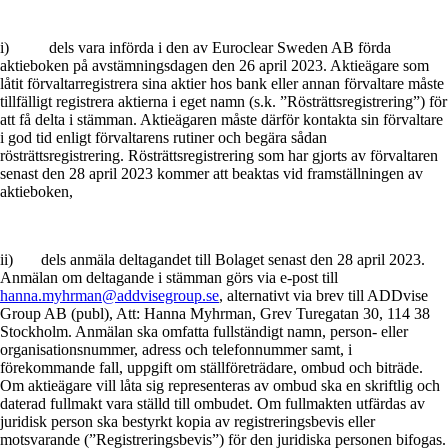
i)
dels vara införda i den av Euroclear Sweden AB förda
aktieboken på avstämningsdagen den 26 april 2023. Aktieägare som
låtit förvaltarregistrera sina aktier hos bank eller annan förvaltare måste
tillfälligt registrera aktierna i eget namn (s.k. ”Rösträttsregistrering”) för
att få delta i stämman. Aktieägaren måste därför kontakta sin förvaltare
i god tid enligt förvaltarens rutiner och begära sådan
rösträttsregistrering. Rösträttsregistrering som har gjorts av förvaltaren
senast den 28 april 2023 kommer att beaktas vid framställningen av
aktieboken,
ii)
dels anmäla deltagandet till Bolaget senast den 28 april 2023.
Anmälan om deltagande i stämman görs via e-post till
hanna.myhrman@addvisegroup.se
, alternativt via brev till ADDvise
Group AB (publ), Att: Hanna Myhrman, Grev Turegatan 30, 114 38
Stockholm. Anmälan ska omfatta fullständigt namn, person- eller
organisationsnummer, adress och telefonnummer samt, i
förekommande fall, uppgift om ställföreträdare, ombud och biträde.
Om aktieägare vill låta sig representeras av ombud ska en skriftlig och
daterad fullmakt vara ställd till ombudet. Om fullmakten utfärdas av
juridisk person ska bestyrkt kopia av registreringsbevis eller
motsvarande (”Registreringsbevis”) för den juridiska personen bifogas.