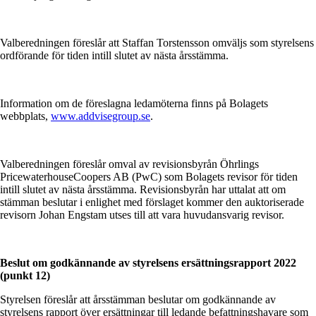
Valberedningen föreslår att Staffan Torstensson omväljs som styrelsens
ordförande för tiden intill slutet av nästa årsstämma.
Information om de föreslagna ledamöterna finns på Bolagets
webbplats,
www.addvisegroup.se
.
Valberedningen föreslår omval av revisionsbyrån Öhrlings
PricewaterhouseCoopers AB (PwC) som Bolagets revisor för tiden
intill slutet av nästa årsstämma. Revisionsbyrån har uttalat att om
stämman beslutar i enlighet med förslaget kommer den auktoriserade
revisorn Johan Engstam utses till att vara huvudansvarig revisor.
Beslut om godkännande av styrelsens ersättningsrapport 2022
(punkt 12)
Styrelsen föreslår att årsstämman beslutar om godkännande av
styrelsens rapport över ersättningar till ledande befattningshavare som