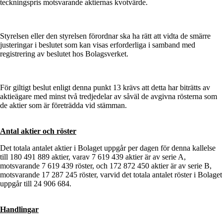
teckningspris motsvarande aktiernas kvotvärde.
Styrelsen eller den styrelsen förordnar ska ha rätt att vidta de smärre
justeringar i beslutet som kan visas erforderliga i samband med
registrering av beslutet hos Bolagsverket.
För giltigt beslut enligt denna punkt 13 krävs att detta har biträtts av
aktieägare med minst två tredjedelar av såväl de avgivna rösterna som
de aktier som är företrädda vid stämman.
Antal aktier och röster
Det totala antalet aktier i Bolaget uppgår per dagen för denna kallelse
till 180 491 889 aktier, varav 7 619 439 aktier är av serie A,
motsvarande 7 619 439 röster, och 172 872 450 aktier är av serie B,
motsvarande 17 287 245 röster, varvid det totala antalet röster i Bolaget
uppgår till 24 906 684.
Handlingar