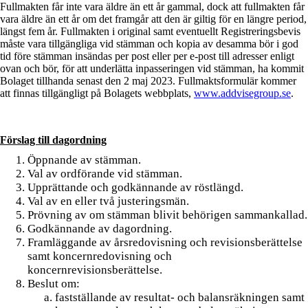
Fullmakten får inte vara äldre än ett år gammal, dock att fullmakten får
vara äldre än ett år om det framgår att den är giltig för en längre period,
längst fem år. Fullmakten i original samt eventuellt Registreringsbevis
måste vara tillgängliga vid stämman och kopia av desamma bör i god
tid före stämman insändas per post eller per e-post till adresser enligt
ovan och bör, för att underlätta inpasseringen vid stämman, ha kommit
Bolaget tillhanda senast den 2 maj 2023. Fullmaktsformulär kommer
att finnas tillgängligt på Bolagets webbplats,
www.addvisegroup.se
.
Förslag till dagordning
Öppnande av stämman.
Val av ordförande vid stämman.
Upprättande och godkännande av röstlängd.
Val av en eller två justeringsmän.
Prövning av om stämman blivit behörigen sammankallad.
Godkännande av dagordning.
Framläggande av årsredovisning och revisionsberättelse
samt koncernredovisning och
koncernrevisionsberättelse.
Beslut om:
fastställande av resultat- och balansräkningen samt