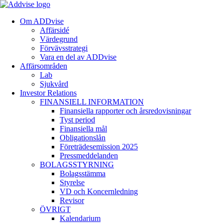
Om ADDvise
Affärsidé
Värdegrund
Förvävsstrategi
Vara en del av ADDvise
Affärsområden
Lab
Sjukvård
Investor Relations
FINANSIELL INFORMATION
Finansiella rapporter och årsredovisningar
Tyst period
Finansiella mål
Obligationslån
Företrädesemission 2025
Pressmeddelanden
BOLAGSSTYRNING
Bolagsstämma
Styrelse
VD och Koncernledning
Revisor
ÖVRIGT
Kalendarium