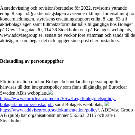
Årsredovisning och revisionsberättelse för 2022, revisorns yttrande
enligt 8 kap. 54 § aktiebolagslagen avseende riktlinjer för ersättning för
koncernledningen, styrelsens ersättningsrapport enligt 8 kap. 53 a §
aktiebolagslagen samt fullmaktsformulär hålls tillgängliga hos Bolaget
på Grev Turegatan 30, 114 38 Stockholm och på Bolagets webbplats,
www.addvisegroup.se, senast tre veckor före stämman och sänds till de
aktieägare som begär det och uppger sin e-post eller postadress.
Behandling av personuppgifter
För information om hur Bolaget behandlar dina personuppgifter
hänvisas till den integritetspolicy som finns tillgänglig på Euroclear
Sweden AB:s webbplats,
https://www.euroclear.com/dam/ESw/Legal/Integritetspolicy-
bolagsstammor-svenska.pdf
, samt Bolagets webbplats,
https://www.addvisegroup.se/dokumentation/policy/
. ADDvise Group
AB (publ) har organisationsnummer 556363–2115 och säte i
Stockholm.