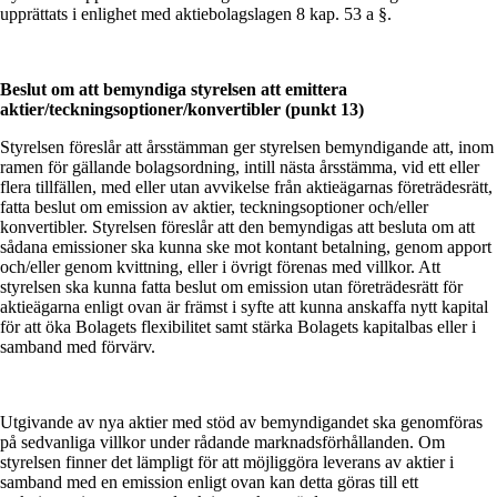
upprättats i enlighet med aktiebolagslagen 8 kap. 53 a §.
Beslut om att bemyndiga styrelsen att emittera
aktier/teckningsoptioner/konvertibler (punkt 13)
Styrelsen föreslår att årsstämman ger styrelsen bemyndigande att, inom
ramen för gällande bolagsordning, intill nästa årsstämma, vid ett eller
flera tillfällen, med eller utan avvikelse från aktieägarnas företrädesrätt,
fatta beslut om emission av aktier, teckningsoptioner och/eller
konvertibler. Styrelsen föreslår att den bemyndigas att besluta om att
sådana emissioner ska kunna ske mot kontant betalning, genom apport
och/eller genom kvittning, eller i övrigt förenas med villkor. Att
styrelsen ska kunna fatta beslut om emission utan företrädesrätt för
aktieägarna enligt ovan är främst i syfte att kunna anskaffa nytt kapital
för att öka Bolagets flexibilitet samt stärka Bolagets kapitalbas eller i
samband med förvärv.
Utgivande av nya aktier med stöd av bemyndigandet ska genomföras
på sedvanliga villkor under rådande marknadsförhållanden. Om
styrelsen finner det lämpligt för att möjliggöra leverans av aktier i
samband med en emission enligt ovan kan detta göras till ett