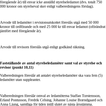
föregående år) till envar icke anställd styrelseledamot (dvs. totalt 750
000 kronor om styrelseval sker enligt valberedningens förslag).
Arvode till ledamöter i revisionsutskottet föreslås utgå med 50 000
kronor till ordförande och med 25 000 kr till envar ledamot (oförändrat
jämfört med föregående år).
Arvode till revisorn föreslås utgå enligt godkänd räkning.
Fastställande av antal styrelseledamöter samt val av styrelse och
revisor (punkt 10,11)
Valberedningen föreslår att antalet styrelseledamöter ska vara fem (5)
ledamöter utan suppleanter.
Valberedningen föreslår omval av ledamöterna Staffan Torstensson,
Erland Pontusson, Fredrik Celsing, Johanne Louise Brændgaard och
Anna Ljung, samtliga för tiden intill slutet av nästa årsstämma.