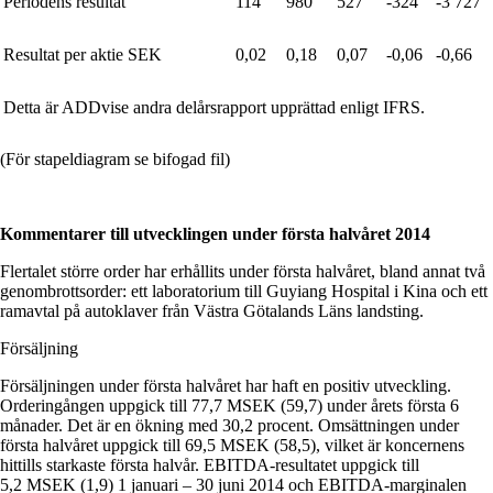
Periodens resultat
114
980
527
-324
-3 727
Resultat per aktie SEK
0,02
0,18
0,07
-0,06
-0,66
Detta är ADDvise andra delårsrapport upprättad enligt IFRS.
(För stapeldiagram se bifogad fil)
Kommentarer till utvecklingen under första halvåret 2014
Flertalet större order har erhållits under första halvåret, bland annat två
genombrottsorder: ett laboratorium till Guyiang Hospital i Kina och ett
ramavtal på autoklaver från Västra Götalands Läns landsting.
Försäljning
Försäljningen under första halvåret har haft en positiv utveckling.
Orderingången uppgick till 77,7 MSEK (59,7) under årets första 6
månader. Det är en ökning med 30,2 procent. Omsätt­ningen under
första halvåret uppgick till 69,5 MSEK (58,5), vilket är koncernens
hittills starkaste första halvår. EBITDA-resultatet uppgick till
5,2 MSEK (1,9) 1 januari – 30 juni 2014 och EBITDA-marginalen