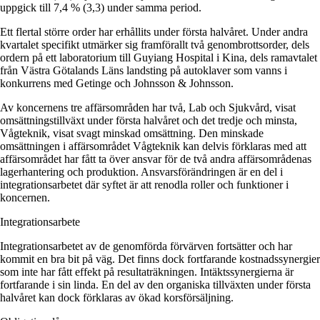
uppgick till 7,4 % (3,3) under samma period.
Ett flertal större order har erhållits under första halvåret. Under andra
kvartalet specifikt utmärker sig framförallt två genombrottsorder, dels
ordern på ett laboratorium till Guyiang Hospital i Kina, dels ramavtalet
från Västra Götalands Läns landsting på autoklaver som vanns i
konkurrens med Getinge och Johnsson & Johnsson.
Av koncernens tre affärsområden har två, Lab och Sjukvård, visat
omsättningstillväxt under första halvåret och det tredje och minsta,
Vågteknik, visat svagt minskad omsättning. Den minskade
omsättningen i affärsområdet Vågteknik kan delvis förklaras med att
affärs­området har fått ta över ansvar för de två andra affärsområdenas
lagerhantering och produktion. Ansvarsförändringen är en del i
integrations­arbetet där syftet är att renodla roller och funktioner i
koncernen.
Integrationsarbete
Integrationsarbetet av de genomförda förvärven fortsätter och har
kommit en bra bit på väg. Det finns dock fortfarande kostnadssynergier
som inte har fått effekt på resultaträkningen. Intäkts­synergierna är
fortfarande i sin linda. En del av den organiska tillväxten under första
halvåret kan dock förklaras av ökad korsförsäljning.