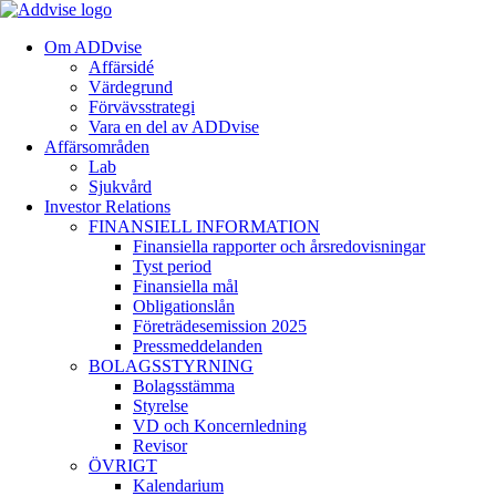
Om ADDvise
Affärsidé
Värdegrund
Förvävsstrategi
Vara en del av ADDvise
Affärsområden
Lab
Sjukvård
Investor Relations
FINANSIELL INFORMATION
Finansiella rapporter och årsredovisningar
Tyst period
Finansiella mål
Obligationslån
Företrädesemission 2025
Pressmeddelanden
BOLAGSSTYRNING
Bolagsstämma
Styrelse
VD och Koncernledning
Revisor
ÖVRIGT
Kalendarium