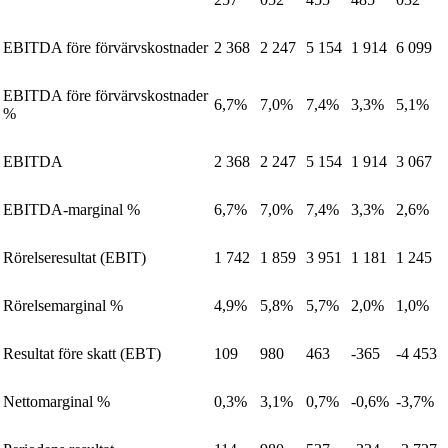
EBITDA före förvärvskostnader
2 368
2 247
5 154
1 914
6 099
EBITDA före förvärvskostnader
6,7%
7,0%
7,4%
3,3%
5,1%
%
EBITDA
2 368
2 247
5 154
1 914
3 067
EBITDA-marginal %
6,7%
7,0%
7,4%
3,3%
2,6%
Rörelseresultat (EBIT)
1 742
1 859
3 951
1 181
1 245
Rörelsemarginal %
4,9%
5,8%
5,7%
2,0%
1,0%
Resultat före skatt (EBT)
109
980
463
-365
-4 453
Nettomarginal %
0,3%
3,1%
0,7%
-0,6%
-3,7%