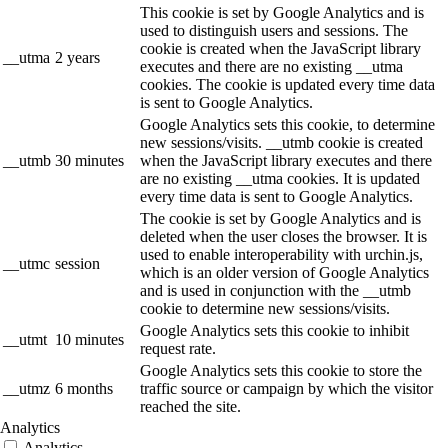
This cookie is set by Google Analytics and is
used to distinguish users and sessions. The
cookie is created when the JavaScript library
__utma
2 years
executes and there are no existing __utma
cookies. The cookie is updated every time data
is sent to Google Analytics.
Google Analytics sets this cookie, to determine
new sessions/visits. __utmb cookie is created
__utmb
30 minutes
when the JavaScript library executes and there
are no existing __utma cookies. It is updated
every time data is sent to Google Analytics.
The cookie is set by Google Analytics and is
deleted when the user closes the browser. It is
used to enable interoperability with urchin.js,
__utmc
session
which is an older version of Google Analytics
and is used in conjunction with the __utmb
cookie to determine new sessions/visits.
Google Analytics sets this cookie to inhibit
__utmt
10 minutes
request rate.
Google Analytics sets this cookie to store the
__utmz
6 months
traffic source or campaign by which the visitor
reached the site.
Analytics
Analytics