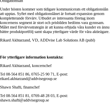
Obligationslån
Under hösten kommer som tidigare kommuni­cerats ett obligationslån
att upptas. Syftet med obligationslånet är fortsatt expansion genom
kompletterande förvärv. Utbudet av intressanta företag inom
koncernens segment är stort och prisbilden bedöms vara gynnsam.
Målet med förvärvs­strategin är att kunna erbjuda våra kunder en ännu
bättre produktportfölj samt skapa ytterligare värde för våra aktieägare.
Rikard Akhtarzand, VD, ADDvise Lab Solutions AB (publ)
För ytterligare information kontakta:
Rikard Akhtarzand, koncernchef
Tel 08-564 851 86, 0765-25 90 71, E-post:
rikard.akhtarzand@addvisegroup.se
Shawn Shafti, finanschef
Tel 08-564 851 81, 0769-48 28 03, E-post:
shawn.shafti@addvisegroup.se