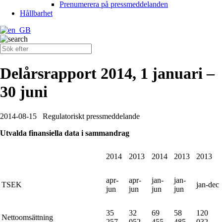
Prenumerera på pressmeddelanden
Hållbarhet
Delårsrapport 2014, 1 januari –
30 juni
2014-08-15
Regulatoriskt pressmeddelande
Utvalda finansiella data i sammandrag
2014
2013
2014
2013
2013
apr-
apr-
jan-
jan-
TSEK
jan-dec
jun
jun
jun
jun
35
32
69
58
120
Nettoomsättning
257
052
455
485
032