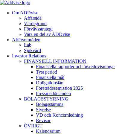
Om ADDvise
Affärsidé
Värdegrund
Förvävsstrategi
Vara en del av ADDvise
Affärsområden
Lab
Sjukvård
Investor Relations
FINANSIELL INFORMATION
Finansiella rapporter och årsredovisningar
Tyst period
Finansiella mål
Obligationslån
Företrädesemission 2025
Pressmeddelanden
BOLAGSSTYRNING
Bolagsstämma
Styrelse
VD och Koncernledning
Revisor
ÖVRIGT
Kalendarium