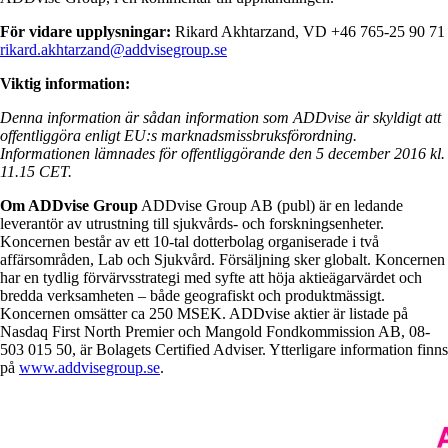
För vidare upplysningar:
Rikard Akhtarzand, VD +46 765-25 90 71
rikard.akhtarzand@addvisegroup.se
Viktig information:
Denna information är sådan information som ADDvise är skyldigt att
offentliggöra enligt EU:s marknadsmissbruksförordning.
Informationen lämnades för offentliggörande den 5 december 2016 kl.
11.15 CET.
Om ADDvise Group
ADDvise Group AB (publ) är en ledande
leverantör av utrustning till sjukvårds- och forskningsenheter.
Koncernen består av ett 10-tal dotterbolag organiserade i två
affärsområden, Lab och Sjukvård. Försäljning sker globalt. Koncernen
har en tydlig förvärvsstrategi med syfte att höja aktieägarvärdet och
bredda verksamheten – både geografiskt och produktmässigt.
Koncernen omsätter ca 250 MSEK. ADDvise aktier är listade på
Nasdaq First North Premier och Mangold Fondkommission AB, 08-
503 015 50, är Bolagets Certified Adviser. Ytterligare information finns
på
www.addvisegroup.se
.