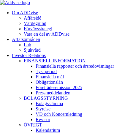
Om ADDvise
Affärsidé
Värdegrund
Förvävsstrategi
Vara en del av ADDvise
Affärsområden
Lab
Sjukvård
Investor Relations
FINANSIELL INFORMATION
Finansiella rapporter och årsredovisningar
Tyst period
Finansiella mål
Obligationslån
Företrädesemission 2025
Pressmeddelanden
BOLAGSSTYRNING
Bolagsstämma
Styrelse
VD och Koncernledning
Revisor
ÖVRIGT
Kalendarium