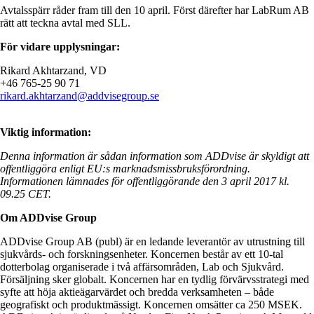
Avtalsspärr råder fram till den 10 april. Först därefter har LabRum AB
rätt att teckna avtal med SLL.
För vidare upplysningar:
Rikard Akhtarzand, VD
+46 765-25 90 71
rikard.akhtarzand@addvisegroup.se
Viktig information:
Denna information är sådan information som ADDvise är skyldigt att
offentliggöra enligt EU:s marknadsmissbruksförordning.
Informationen lämnades för offentliggörande den 3 april 2017 kl.
09
.25 CET.
Om ADDvise Group
ADDvise Group AB (publ) är en ledande leverantör av utrustning till
sjukvårds- och forskningsenheter. Koncernen består av ett 10-tal
dotterbolag organiserade i två affärsområden, Lab och Sjukvård.
Försäljning sker globalt. Koncernen har en tydlig förvärvsstrategi med
syfte att höja aktieägarvärdet och bredda verksamheten – både
geografiskt och produktmässigt. Koncernen omsätter ca 250 MSEK.