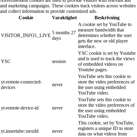
Advertisement cookies are used to provide visitors with relevant ads
and marketing campaigns. These cookies track visitors across websites
and collect information to provide customized ads.
Cookie
Varaktighet
Beskrivning
A cookie set by YouTube to
measure bandwidth that
5 months 27
VISITOR_INFO1_LIVE
determines whether the user
days
gets the new or old player
interface.
YSC cookie is set by Youtube
and is used to track the views
YSC
session
of embedded videos on
Youtube pages.
YouTube sets this cookie to
yt-remote-connected-
store the video preferences of
never
devices
the user using embedded
YouTube video.
YouTube sets this cookie to
store the video preferences of
yt-remote-device-id
never
the user using embedded
YouTube video.
This cookie, set by YouTube,
registers a unique ID to store
yt.innertube::nextId
never
data on what videos from