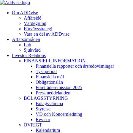
Om ADDvise
Affärsidé
Värdegrund
Förvävsstrategi
Vara en del av ADDvise
Affärsområden
Lab
Sjukvård
Investor Relations
FINANSIELL INFORMATION
Finansiella rapporter och årsredovisningar
Tyst period
Finansiella mål
Obligationslån
Företrädesemission 2025
Pressmeddelanden
BOLAGSSTYRNING
Bolagsstämma
Styrelse
VD och Koncernledning
Revisor
ÖVRIGT
Kalendarium