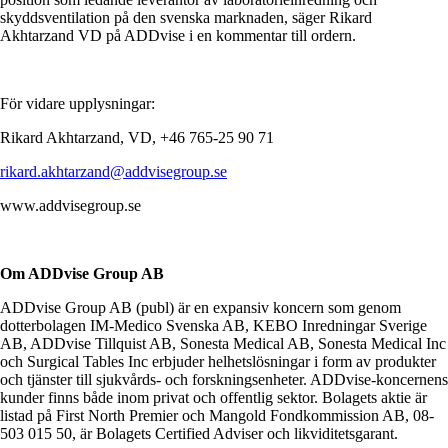
skyddsventilation på den svenska marknaden, säger Rikard
Akhtarzand VD på ADDvise i en kommentar till ordern.
För vidare upplysningar:
Rikard Akhtarzand, VD, +46 765-25 90 71
rikard.akhtarzand@addvisegroup.se
www.addvisegroup.se
Om ADDvise Group AB
ADDvise Group AB (publ) är en expansiv koncern som genom
dotterbolagen IM-Medico Svenska AB, KEBO Inredningar Sverige
AB, ADDvise Tillquist AB, Sonesta Medical AB, Sonesta Medical Inc
och Surgical Tables Inc erbjuder helhetslösningar i form av produkter
och tjänster till sjukvårds- och forskningsenheter. ADDvise-koncernens
kunder finns både inom privat och offentlig sektor. Bolagets aktie är
listad på First North Premier och Mangold Fondkommission AB, 08-
503 015 50, är Bolagets Certified Adviser och likviditetsgarant.